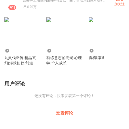
喜播声工场签约主播#与君歌一曲，请君为我倾耳听# 有声书《民间阴阳诡事录》等正在热播，欢迎大家订阅收听哦 ！
加关注
6.79万
4.58万
656
1477
九灵伐巫传|精品玄
砺练意志的亮光|心理
青梅唱聊
幻|爆款仙侠|剑道修
学|个人成长
真|热血爽文|
用户评论
还没有评论，快来发表第一个评论！
发表评论