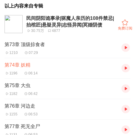
以上内容来自专辑
民间阴阳诡事录|驱魔人亲历的108件禁忌|
抬棺匠|悬疑灵异|志怪异闻|冥婚阴债
免费订阅
30.75万
4877
第73章 顶级掠食者
1210
07:29
第74章 妖精
1196
06:14
第75章 大虫
1182
06:42
第76章 河边走
1155
06:53
第77章 死无全尸
1131
06:53