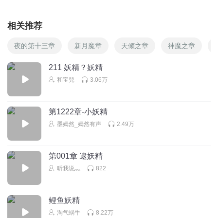
相关推荐
夜的第十三章
新月魔章
天倾之章
神魔之章
211 妖精？妖精
和宝兒
3.06万
第1222章-小妖精
墨嫣然_嫣然有声
2.49万
第001章 逮妖精
听我说灬
822
鲤鱼妖精
淘气蜗牛
8.22万