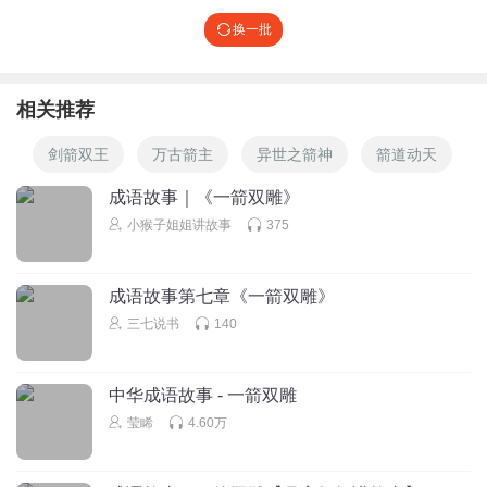
换一批
相关推荐
剑箭双王
万古箭主
异世之箭神
箭道动天
成语故事｜《一箭双雕》
小猴子姐姐讲故事
375
成语故事第七章《一箭双雕》
三七说书
140
中华成语故事 - 一箭双雕
莹睎
4.60万