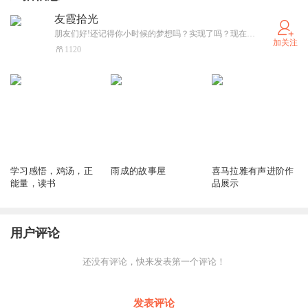
友霞拾光
朋友们好!还记得你小时候的梦想吗？实现了吗？现在我终于有时间去起飞圆梦了，去做声音的旅人，希望大家给我加油，鼓劲!把最真诚的祝福也送给你，你也一定可以!
加关注
1120
931
361
172
学习感悟，鸡汤，正
雨成的故事屋
喜马拉雅有声进阶作
能量，读书
品展示
用户评论
还没有评论，快来发表第一个评论！
发表评论