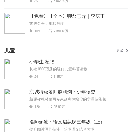
36
4102.89万
【免费】【全本】聊斋志异｜李庆丰
古典名著，幽默解读
109
2780.18万
儿童
更多
小学生·植物
长销1800万册的经典儿童科普读物
26
6.45万
京城特级名师赵利剑：少年读史
新课标教材编写专家赵利剑给你的学霸技能包
120
95.92万
名师郦波：语文启蒙课三年级（上）
提升阅读写作技能，培养语文综合素养