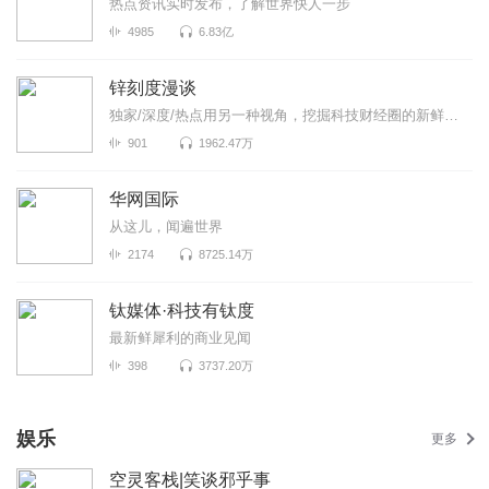
热点资讯实时发布，了解世界快人一步
4985
6.83亿
锌刻度漫谈
独家/深度/热点用另一种视角，挖掘科技财经圈的新鲜事！《锌刻度漫谈》是锌刻度与喜马拉雅联合出品...
901
1962.47万
华网国际
从这儿，闻遍世界
2174
8725.14万
钛媒体·科技有钛度
最新鲜犀利的商业见闻
398
3737.20万
娱乐
更多
空灵客栈|笑谈邪乎事