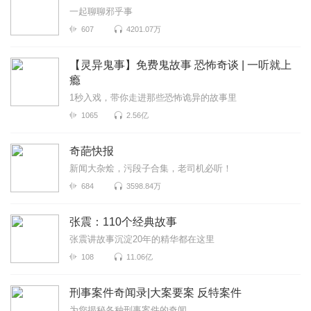
一起聊聊邪乎事
607
4201.07万
【灵异鬼事】免费鬼故事 恐怖奇谈 | 一听就上
瘾
1秒入戏，带你走进那些恐怖诡异的故事里
1065
2.56亿
奇葩快报
新闻大杂烩，污段子合集，老司机必听！
684
3598.84万
张震：110个经典故事
张震讲故事沉淀20年的精华都在这里
108
11.06亿
刑事案件奇闻录|大案要案 反特案件
为您揭秘各种刑事案件的奇闻