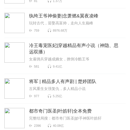
81
1.37万
纨绔王爷神偷妻|念萧燃&翼夜凌峰
玩转古代，迎娶高富帅，走向人生巅峰
759
8976.68万
冷王毒宠医妃|穿越精品有声小说（神隐、思
远双播）
女雇佣兵穿越成嫡女，撩倒冷酷王爷
581
9.41亿
将军 | 精品多人有声剧 | 楚婷团队
古风重生女强复仇，多人精品小说
977
5.25亿
都市奇门医圣|叶皓轩|全本免费
完整结局搜：都市奇门医圣|妙手神医叶皓轩
2396
40.08亿