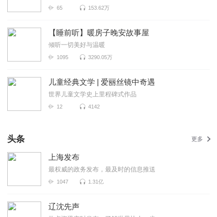
65
153.62万
【睡前听】暖房子晚安故事屋
倾听一切美好与温暖
1095
3290.05万
儿童经典文学 | 爱丽丝镜中奇遇
世界儿童文学史上里程碑式作品
12
4142
头条
更多
上海发布
最权威的政务发布，最及时的信息推送
1047
1.31亿
辽沈先声