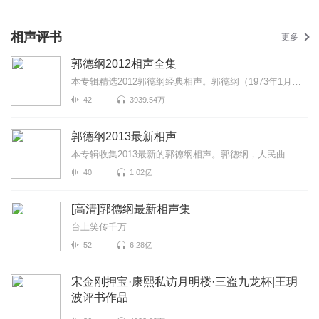
相声评书
更多
郭德纲2012相声全集
本专辑精选2012郭德纲经典相声。郭德纲（1973年1月18日－），相声演员、中国天津人，亦为电视演员及电视...
42
3939.54万
郭德纲2013最新相声
本专辑收集2013最新的郭德纲相声。郭德纲，人民曲艺艺术家、相声和电视剧演员、电视脱口秀主持人。1973...
40
1.02亿
[高清]郭德纲最新相声集
台上笑传千万
52
6.28亿
宋金刚押宝·康熙私访月明楼·三盗九龙杯|王玥
波评书作品