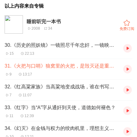
以上内容来自专辑
睡前听完一本书
2008
34
免费订阅
30.《历史的照妖镜》一镜照尽千年忠奸，一镜映透人性深渊
15
22:13
31.《火把与口哨》狼窝里的火把，是毁灭还是重生？
9
13:17
32.《红高粱家族》当高粱地变成战场，谁在书写真正的历史？
7
11:07
33.《红字》当“A”字从通奸到天使，道德如何褪色？
11
12:39
34.《幻灭》在金钱与权力的绞肉机里，理想主义如何被碾成尘埃？
10
12:11