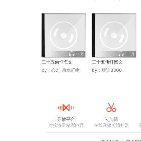
1.9万
5.6万
三十五佛忏悔文
三十五佛忏悔文
by：
心灯_泉水叮咚
by：
根让8000
开放平台
云剪辑
对接海量精彩内容
在线音频剪辑神器