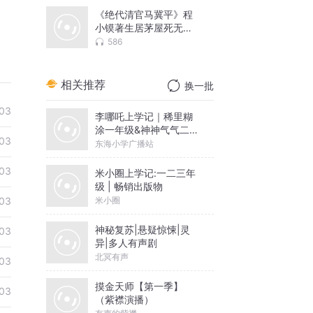
《绝代清官马冀平》程
小镆著生居茅屋死无棺
木三造共和
586
相关推荐
换一批
03
李哪吒上学记｜稀里糊
涂一年级&神神气气二年
03
级
东海小学广播站
03
米小圈上学记:一二三年
级 | 畅销出版物
米小圈
03
神秘复苏|悬疑惊悚|灵
03
异|多人有声剧
北冥有声
03
摸金天师【第一季】
03
（紫襟演播）