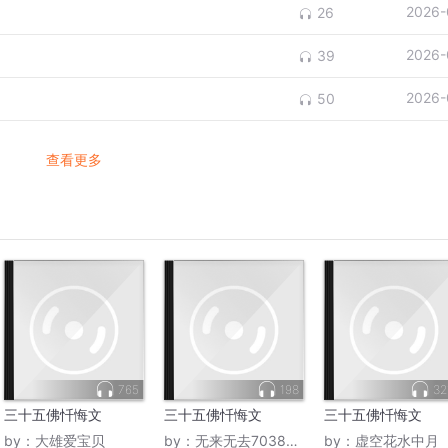
2026-
26
2026-
39
2026-
50
查看更多
765
198
32
三十五佛忏悔文
三十五佛忏悔文
三十五佛忏悔文
by：
大雄爱宝贝
by：
无来无去70387090
by：
虚空花水中月