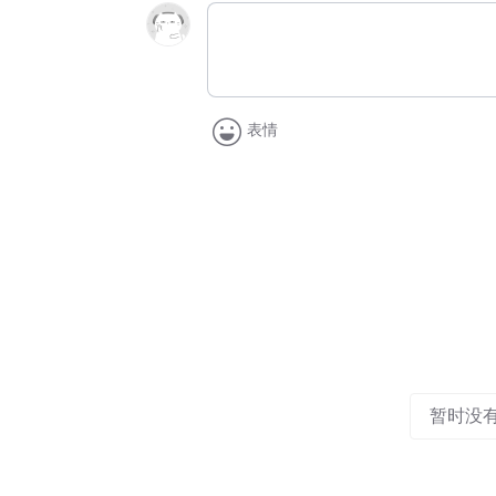
表情
暂时没