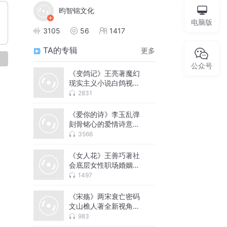
昀智锦文化
电脑版
3105
56
1417
TA的专辑
更多
论
公众号
《变鸽记》王亮著魔幻
现实主义小说白鸽视觉
审视世界
2831
《爱你的诗》李玉乱弹
刻骨铭心的爱情诗意纯
真感人
3566
《女人花》王善巧著社
会底层女性职场婚姻生
活故事
1497
《宋殇》两宋衰亡密码
文山樵人著全新视角解
读宋代兴衰
983