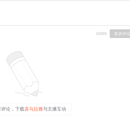
发表评
0
/
300
有评论，下载
喜马拉雅
与主播互动