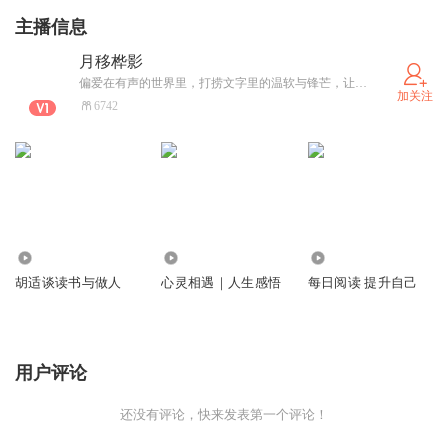
主播信息
月移桦影
偏爱在有声的世界里，打捞文字里的温软与锋芒，让月光漫过桦林的清响，随故事流淌；让每一段人声，都成为穿透屏幕的、可触摸的温度。愿我的声音，能陪你走过喧嚣白日，也能伴你坠入有星光、有故事的静谧长夜。 喜马A+认证有声主播（CV·后期）
加关注
6742
51
2318
3335
胡适谈读书与做人
心灵相遇｜人生感悟
每日阅读 提升自己
用户评论
还没有评论，快来发表第一个评论！