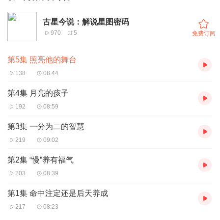
古星今说：解说星图密码
970
5
免费订阅
第5集 照亮他的舞台
138
08:44
第4集 月亮的孩子
192
08:59
第3集 一分为二的智慧
219
09:02
第2集 “慢”养有福气
203
08:39
第1集 命中注定还是后天养成
217
08:23