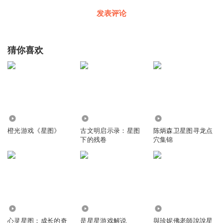
发表评论
猜你喜欢
1.04万
6.56万
637
橙光游戏《星图》
古文明启示录：星图
陈炳森卫星图寻龙点
下的残卷
穴集锦
3368
1133
2116
心灵星图：成长的奇
是星星游戏解说
與珍妮佛老師說說星