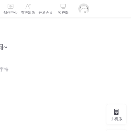
创作中心
有声出版
开通会员
客户端
问~
字符
手机版