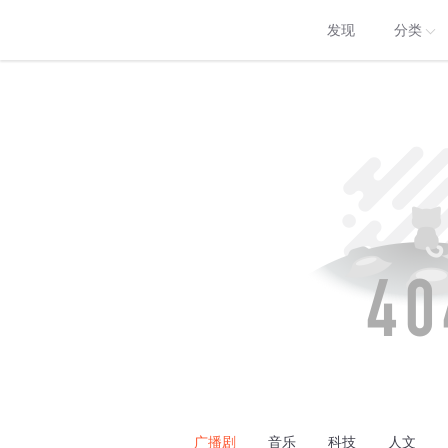
发现
分类
广播剧
音乐
科技
人文