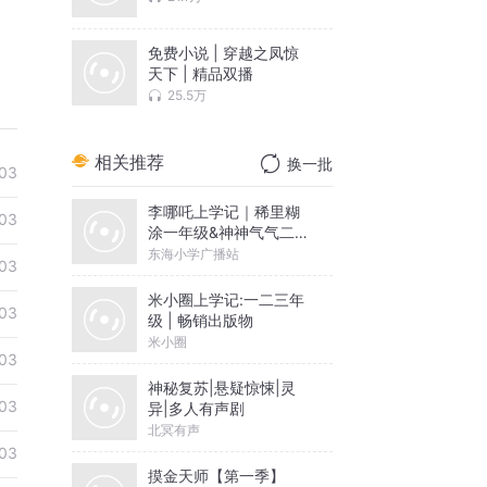
免费小说 | 穿越之凤惊
天下 | 精品双播
25.5万
相关推荐
换一批
03
李哪吒上学记｜稀里糊
03
涂一年级&神神气气二年
级
东海小学广播站
03
米小圈上学记:一二三年
03
级 | 畅销出版物
米小圈
03
神秘复苏|悬疑惊悚|灵
03
异|多人有声剧
北冥有声
03
摸金天师【第一季】