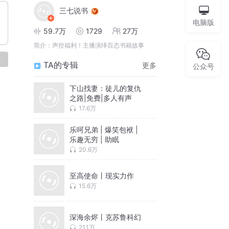
三七说书
电脑版
59.7万
1729
27万
简介：
声控福利！主播演绎百态书籍故事
论
TA的专辑
更多
公众号
下山找妻：徒儿的复仇
之路|免费|多人有声
17.6万
乐呵兄弟 | 爆笑包袱 |
乐趣无穷 | 助眠
20.6万
至高使命丨现实力作
15.6万
深海余烬丨克苏鲁科幻
21.1万