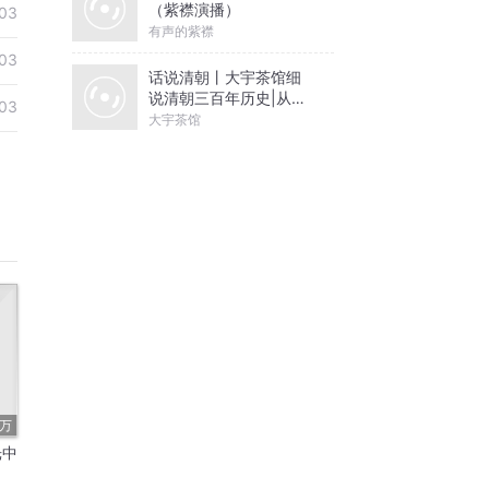
（紫襟演播）
03
有声的紫襟
03
话说清朝丨大宇茶馆细
说清朝三百年历史|从努
03
尔哈赤到末代皇帝溥仪|
大宇茶馆
康熙雍正乾隆
5万
光中