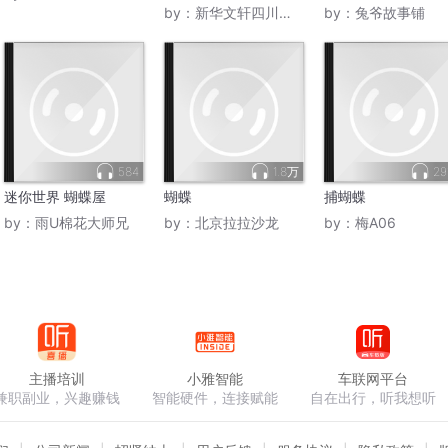
by：
新华文轩四川数字出版
by：
兔爷故事铺
584
1.8万
29
迷你世界 蝴蝶屋
蝴蝶
捕蝴蝶
by：
雨U棉花大师兄
by：
北京拉拉沙龙
by：
梅A06
主播培训
小雅智能
车联网平台
兼职副业，兴趣赚钱
智能硬件，连接赋能
自在出行，听我想听