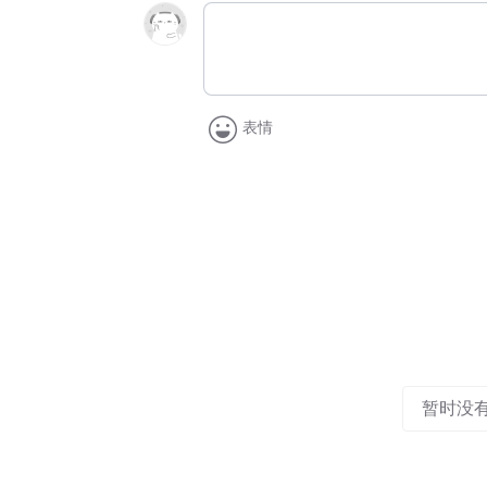
表情
暂时没