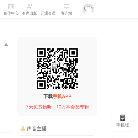
创作中心
有声出版
开通会员
客户端
下载
手机APP
7天免费畅听
10万本会员专辑
手机版
声音主播