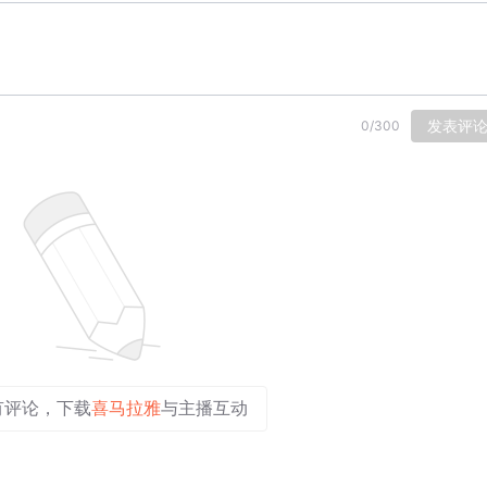
发表评
0
/
300
有评论，下载
喜马拉雅
与主播互动