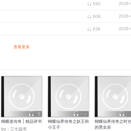
2026-
590
2026-
608
2026-
628
查看更多
7万
9199
3.
蝴蝶迷传奇 | 精品评书
蝴蝶仙界传奇之妖王和
蝴蝶仙界传奇之时
小王子
的黑女巫
by：
三七说书