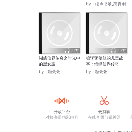
by：
继承书场_碇真嗣
2.1万
5.8万
蝴蝶仙界传奇之时光中
糖粥粥姐姐的儿童故
的黑女巫
事：蝴蝶仙界传奇
by：
糖粥粥
by：
糖粥粥
开放平台
云剪辑
对接海量精彩内容
在线音频剪辑神器