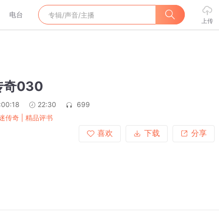
电台
上传
奇030
:00:18
22:30
699
迷传奇 | 精品评书
喜欢
下载
分享