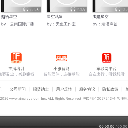
26.5万
11.3万
13.
越语星空
星空武皇
虫噬星空
by：
云南国际广播
by：
天鱼工作室
by：
靖溪声创
主播培训
小雅智能
车联网平台
兼职副业，兴趣赚钱
智能硬件，连接赋能
自在出行，听我想听
们
公司新闻
招贤纳士
用户反馈
服务协议
隐私政策
2026
www.ximalaya.com lnc. ALL Rights Reserved
沪ICP备13027243号
客服热线
00:00:00
/
00:00