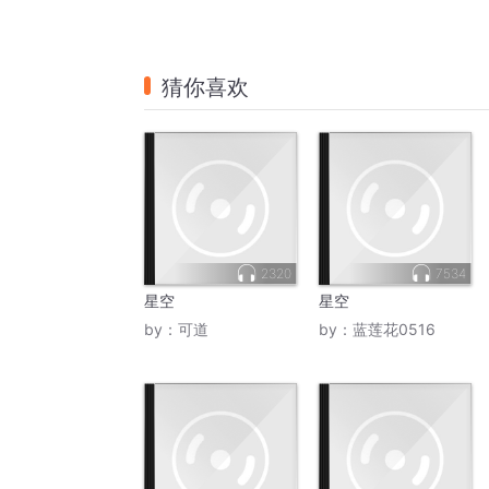
猜你喜欢
2320
7534
星空
星空
by：
可道
by：
蓝莲花0516