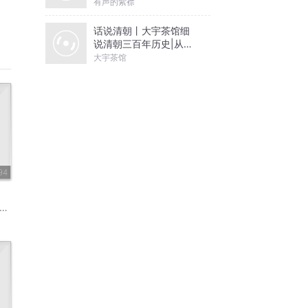
有声的紫襟
话说清朝丨大宇茶馆细
说清朝三百年历史|从努
尔哈赤到末代皇帝溥仪|
大宇茶馆
康熙雍正乾隆
94