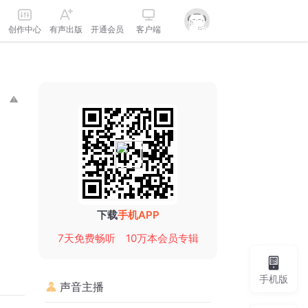
创作中心
有声出版
开通会员
客户端
下载
手机APP
7天免费畅听
10万本会员专辑
手机版
声音主播