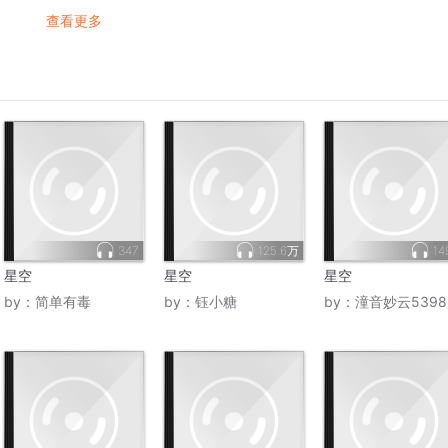
查看更多
347
125.6万
14
星空
星空
星空
by：
简单有毒
by：
钰小糖
by：
潼音妙云539887997