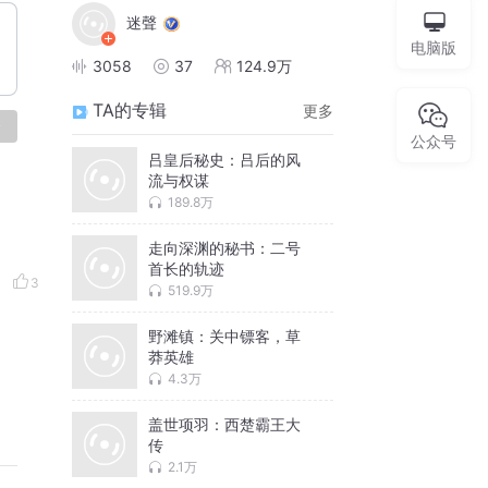
迷聲
电脑版
3058
37
124.9万
TA的专辑
更多
论
公众号
吕皇后秘史：吕后的风
流与权谋
189.8万
走向深渊的秘书：二号
首长的轨迹
3
519.9万
野滩镇：关中镖客，草
莽英雄
4.3万
盖世项羽：西楚霸王大
传
2.1万