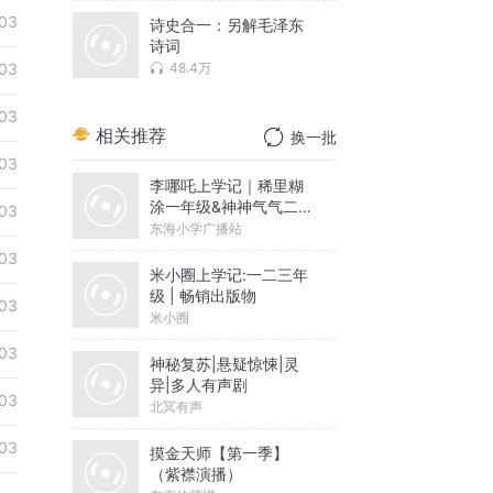
03
诗史合一：另解毛泽东
诗词
48.4万
03
03
相关推荐
换一批
03
李哪吒上学记｜稀里糊
涂一年级&神神气气二年
03
级
东海小学广播站
03
米小圈上学记:一二三年
级 | 畅销出版物
03
米小圈
03
神秘复苏|悬疑惊悚|灵
异|多人有声剧
03
北冥有声
03
摸金天师【第一季】
（紫襟演播）