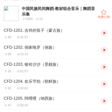
中国民族民间舞蹈·教材组合音乐｜舞蹈音
乐集
免费订阅
5293
15
CFD-1201. 吉祥的筷子（蒙古族）
40
01:57
CFD-1202. 侗家咯罗（侗族）
50
02:15
CFD-1203. 银铃沙沙（景颇族）
20
01:57
CFD-1204. 欢乐节拍（朝鲜族）
32
02:02
CFD-1205. 阿哩哩（纳西族）
47
02:10