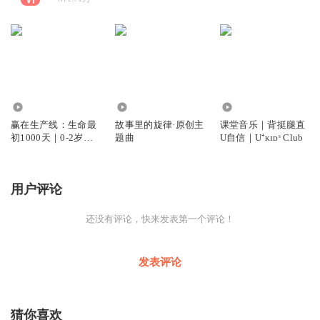
8.92万
2.56万
476
赢在生产线：生命最
故事里的旋律·原创主
课堂音乐｜背挺腿直
初1000天｜0-2岁母
题曲
U自信｜U⁺ᴋɪᴅˢ Club
婴健康的家庭指南｜
每日播客｜桔子老师
用户评论
还没有评论，快来发表第一个评论！
发表评论
猜你喜欢