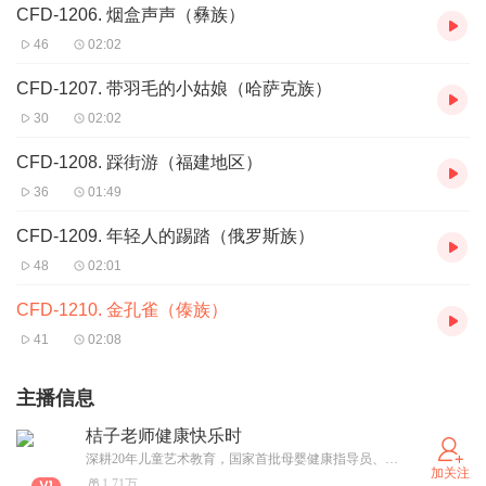
CFD-1206. 烟盒声声（彝族）
46
02:02
CFD-1207. 带羽毛的小姑娘（哈萨克族）
30
02:02
CFD-1208. 踩街游（福建地区）
36
01:49
CFD-1209. 年轻人的踢踏（俄罗斯族）
48
02:01
CFD-1210. 金孔雀（傣族）
41
02:08
主播信息
桔子老师健康快乐时
深耕20年儿童艺术教育，国家首批母婴健康指导员、高级家庭教育讲师、儿童心理成长指导师、公共营养师。 听书+健康+家庭+教育 =您家庭的专属成长陪伴师！一起探索健康生活的秘诀，收获家庭成长的暖心故事。
加关注
1.71万