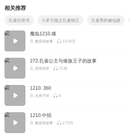
相关推荐
孔雀往世书
斗罗大陆之孔雀翎王
孔雀男的修仙路
魔临1210.难
雅居讲故事
13.54万
272.孔雀公主与傣族王子的故事
浙里听听
7136
1210. 360
天寿子轩
4
1210.中招
雅居讲故事
2.73万