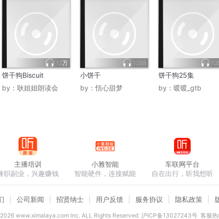
13万
1288
13
饼干狗Biscuit
小饼干
饼干狗25集
by：
耿姐姐朗读会
by：
恬心甜梦
by：
暖暖_gtb
主播培训
小雅智能
车联网平台
兼职副业，兴趣赚钱
智能硬件，连接赋能
自在出行，听我想听
们
公司新闻
招贤纳士
用户反馈
服务协议
隐私政策
2026
www.ximalaya.com lnc. ALL Rights Reserved
沪ICP备13027243号
客服热线