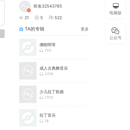
听友32543785
电脑版
21
5
522
TA的专辑
更多
论
公众号
佛朗明哥
703
成人古典舞音乐
3759
少儿拉丁歌曲
1703
拉丁音乐
18