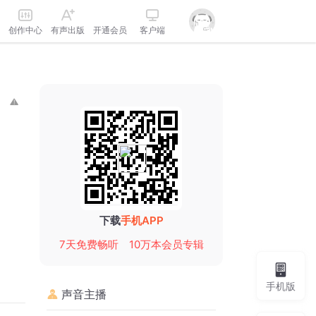
创作中心
有声出版
开通会员
客户端
下载
手机APP
7天免费畅听
10万本会员专辑
手机版
声音主播