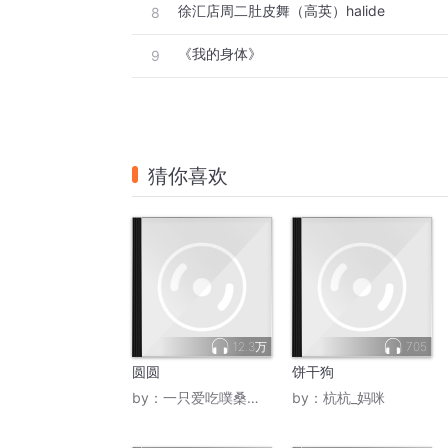
徐汇店周二肚皮舞（高英）halide
8
《我的身体》
9
猜你喜欢
12.3万
705
圆圆
饼干狗
by：
一只爱吃噗桑的杨
by：
杭杭_妈咪