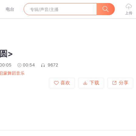
电台
上传
圆>
:00:05
00:54
9672
启蒙舞蹈音乐
喜欢
下载
分享