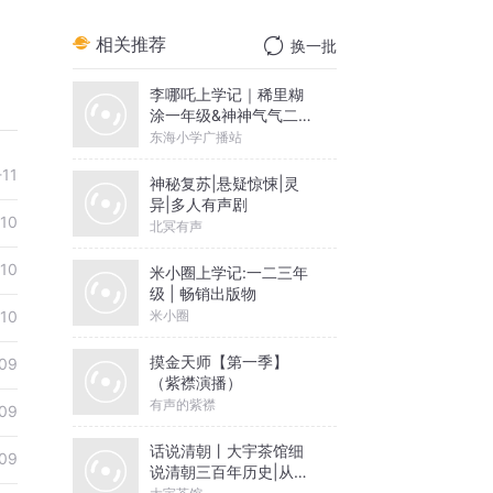
相关推荐
换一批
李哪吒上学记｜稀里糊
涂一年级&神神气气二年
级
东海小学广播站
-11
神秘复苏|悬疑惊悚|灵
异|多人有声剧
-10
北冥有声
-10
米小圈上学记:一二三年
级 | 畅销出版物
米小圈
-10
摸金天师【第一季】
09
（紫襟演播）
有声的紫襟
09
话说清朝丨大宇茶馆细
09
说清朝三百年历史|从努
尔哈赤到末代皇帝溥仪|