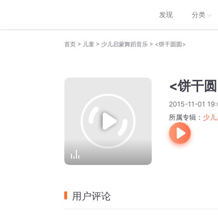
发现
分类
>
>
>
首页
儿童
少儿启蒙舞蹈音乐
<饼干圆圆>
<饼干圆
2015-11-01 19
所属专辑：
少儿
用户评论