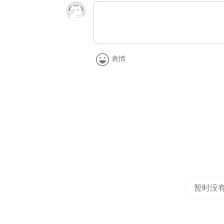
表情
暂时没