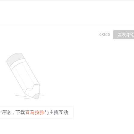
发表评
0
/
300
有评论，下载
喜马拉雅
与主播互动