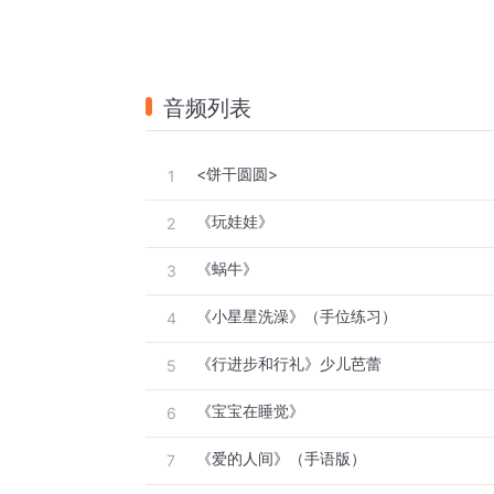
音频列表
<饼干圆圆>
1
《玩娃娃》
2
《蜗牛》
3
《小星星洗澡》（手位练习）
4
《行进步和行礼》少儿芭蕾
5
《宝宝在睡觉》
6
《爱的人间》（手语版）
7