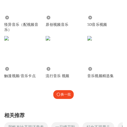
5870
111
8.65万
怪异音乐（配视频音
原创视频音乐
5D音乐视频
乐）
4964
15.90万
1918
触漫视频/音乐卡点
流行音乐 视频
音乐视频精选集
换一批
相关推荐
我帆布比高跟还青春
一只绣花鞋
好女不跟男斗
穿