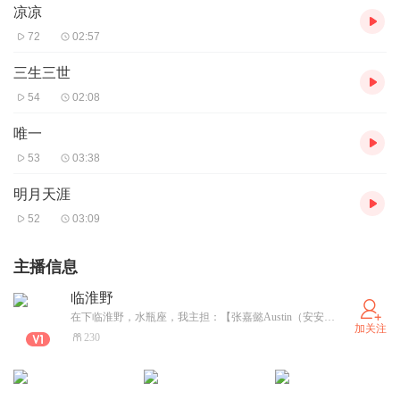
凉凉
72
02:57
三生三世
54
02:08
唯一
53
03:38
明月天涯
52
03:09
主播信息
临淮野
在下临淮野，水瓶座，我主担：【张嘉懿Austin（安安） 】主推：【柚木普〈花子君〉】【星宇】丨副担：【朴彩英〈Rose〉】副推：【锤弟〈开心锤锤〉】【〈伍六七〉代号：｛柒｝】|朋友：〈元元汉堡Lars〉〈霍少h〉〈LK落冰秋夜 〉〈PlanSeven 〉〈婉风Cx〉〈冷羽焉〉〈我是悦阿〉〈Barry恒〉〈世界冒险协会的ch／CH墨璃〉〈路则1／2〉〈菾櫻_曦〉动他们 …等掉！！
加关注
230