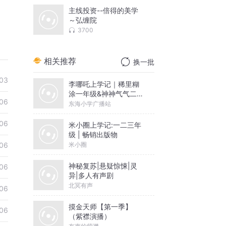
主线投资--倍得的美学
～弘缠院
3700
相关推荐
换一批
03
李哪吒上学记｜稀里糊
涂一年级&神神气气二年
06
级
东海小学广播站
06
米小圈上学记:一二三年
级 | 畅销出版物
米小圈
06
神秘复苏|悬疑惊悚|灵
06
异|多人有声剧
北冥有声
06
摸金天师【第一季】
06
（紫襟演播）