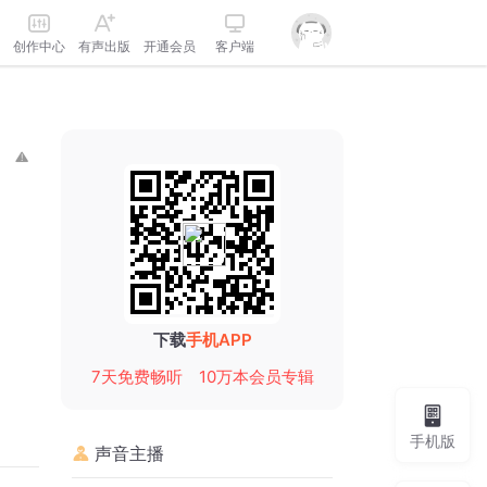
创作中心
有声出版
开通会员
客户端
下载
手机APP
7天免费畅听
10万本会员专辑
手机版
声音主播