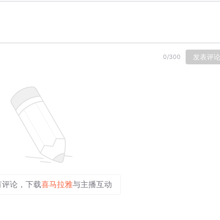
发表评
0
/
300
有评论，下载
喜马拉雅
与主播互动