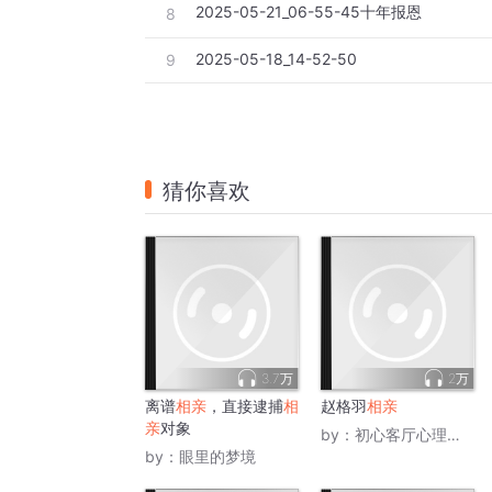
2025-05-21_06-55-45十年报恩
8
2025-05-18_14-52-50
9
猜你喜欢
3.7万
2万
离谱
相亲
，直接逮捕
相
赵格羽
相亲
亲
对象
by：
初心客厅心理疏导
by：
眼里的梦境