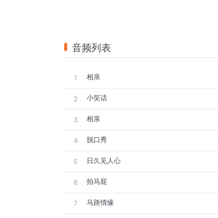
音频列表
相亲
1
小笑话
2
相亲
3
脱口秀
4
日久见人心
5
拍马屁
6
马路情缘
7