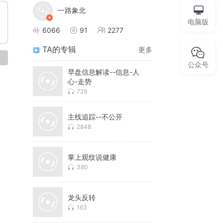
一路象北
电脑版
6066
91
2277
TA的专辑
更多
论
公众号
早盘信息解读--信息-人
心-走势
729
主线追踪--不公开
2848
掌上观纹说健康
380
龙头反转
163