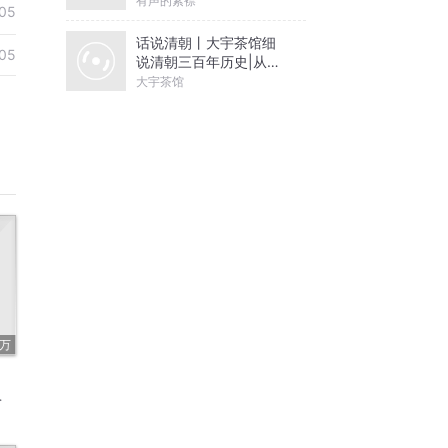
有声的紫襟
05
话说清朝丨大宇茶馆细
05
说清朝三百年历史|从努
尔哈赤到末代皇帝溥仪|
大宇茶馆
康熙雍正乾隆
2万