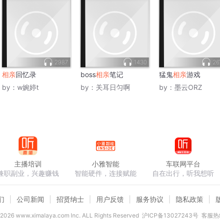
2987
1430
2
相亲
回忆录
boss
相亲
笔记
猛鬼
相亲
游戏
by：
w婉婷t
by：
关耳日匀啊
by：
墨云ORZ
主播培训
小雅智能
车联网平台
兼职副业，兴趣赚钱
智能硬件，连接赋能
自在出行，听我想听
们
公司新闻
招贤纳士
用户反馈
服务协议
隐私政策
2026
www.ximalaya.com lnc. ALL Rights Reserved
沪ICP备13027243号
客服热线