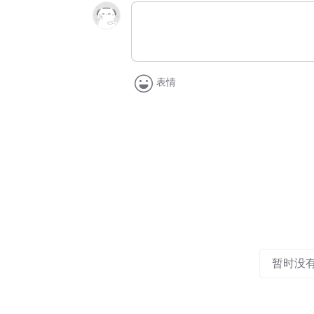
表情
暂时没