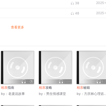
2025-
38
2025-
48
查看更多
1.9万
2350
8.
相亲
指南
相亲
攻略
相亲
秘籍
by：
老庞说故事
by：
男生情感课堂
by：
方庆林心理咨询师