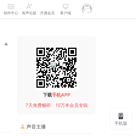
创作中心
有声出版
开通会员
客户端
下载
手机APP
7天免费畅听
10万本会员专辑
手机版
声音主播