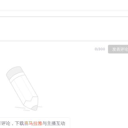
日。伊朗南部布什尔核电站厂区也在17日报告称遭袭。
军近日袭击了伊朗首都德黑兰一处“用于研发核武器组件”的战略
学内，曾被伊朗用于“研发核武器组件”。截至目前，伊朗方面
到21日晚间，伊朗首都德黑兰、卡拉季、北部城市拉姆萨尔以
发表评
0
/
300
时传出爆炸声。仅在21日晚间20时至21时，总台记者就在德
截来袭目标。
获得的信息，自本轮战事爆发以来，美国与以色列的空袭已导致
，36辆救护车受损。
队发起的“真实承诺-4”反击行动也在21日下午进入第72波次
打击了以色列北部、中部以及美国海军第五舰队。
天凌晨3时45分，其新型防空系统在伊朗中部地区击中了一架F-
有评论，下载
喜马拉雅
与主播互动
的第三架敌方战机。