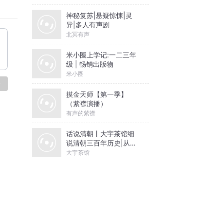
神秘复苏|悬疑惊悚|灵
研究设
异|多人有声剧
北冥有声
对此暂
米小圈上学记:一二三年
级 | 畅销出版物
米小圈
及伊朗
论
摸金天师【第一季】
黑兰听
（紫襟演播）
有声的紫襟
伊朗境
话说清朝丨大宇茶馆细
说清朝三百年历史|从努
尔哈赤到末代皇帝溥仪|
大宇茶馆
康熙雍正乾隆
。革命
16战