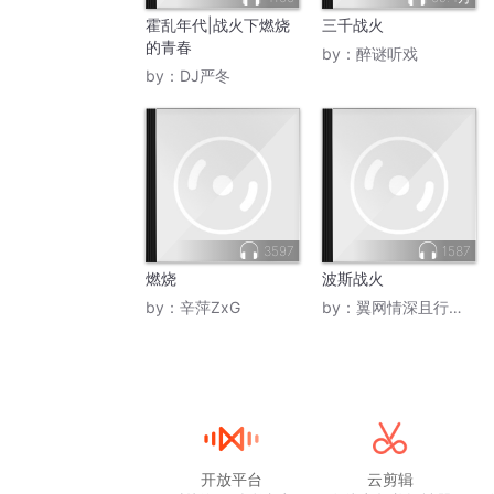
设施和导弹燃料相关设施等。声明还称，以
霍乱年代|战火下燃烧
三千战火
的青春
by：
醉谜听戏
以军再向黎巴嫩方向战线增兵
by：
DJ严冬
黎巴嫩战线方面，以军在21日发布声明称，
收相应命令”。若第162师部署到位，那么
以色列国防军总参谋长扎米尔也在21日晚间
黎巴嫩公共卫生部紧急行动中心21日晚间
已导致黎方1024人死亡、2704人受伤，死者
3597
1587
美伊角力霍尔木兹 特朗普“甩锅”护航责任
燃烧
波斯战火
作为当前战事中的焦点，目前美国与伊朗均
by：
辛萍ZxG
by：
翼网情深且行且歌
美军当前正在向中东地区增兵，而增兵的目
美军增兵 剑指霍尔木兹海峡
美国官员表示，美军正向中东增派3艘军舰及
更多军事选项，包括发起“打通”霍尔木兹海
此外，特朗普政府也在考虑向伊朗石油出口“
开放平台
云剪辑
迫伊朗恢复霍尔木兹海峡通行。