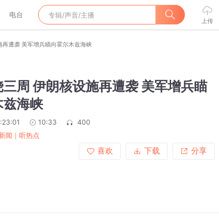
电台
上传
施再遭袭 美军增兵瞄向霍尔木兹海峡
三周 伊朗核设施再遭袭 美军增兵瞄
木兹海峡
:23:01
10:33
400
新闻｜听热点
喜欢
下载
分享