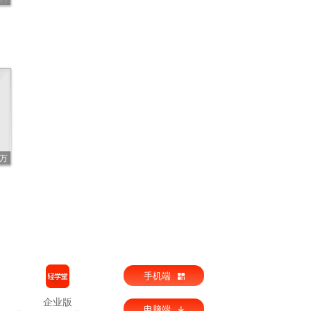
评估接
军袭击
2万
消息，
普提供
手机端
码，逼
企业版
电脑端