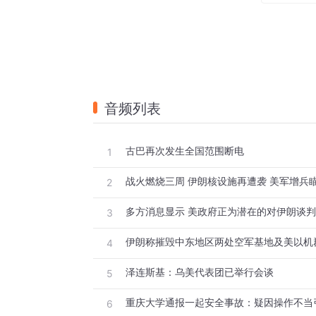
伊朗再袭多国军事基地
此外，在21日夜间，伊朗伊斯兰革命卫队
导弹和自杀式无人机袭击了位于阿联酋和科
库被摧毁。坦格西里在帖文中表示，这两处
同在21日，有多位美国官员称，伊朗向位
音频列表
伊朗此时打击该军事基地，旨在就向英国放
试图借此对直接支持美以对伊袭击的国家施
古巴再次发生全国范围断电
1
帮凶。
“美以停止侵略才能结束战争”
战火燃烧三周 伊朗核设施再遭袭 美军增兵
2
对于美以持续的对伊朗军事行动，伊朗方面
多方消息显示 美政府正为潜在的对伊朗谈
3
理莫迪的通话中阐述了伊朗方面在结束战事
伊朗称摧毁中东地区两处空军基地及美以机
4
按佩泽希齐扬的说法，只有美国和以色列立
战争和冲突。
泽连斯基：乌美代表团已举行会谈
5
伊朗外交部长阿拉格齐也表态称，伊朗不接
6
对伊朗遭受的损失进行赔偿。他还说，不认