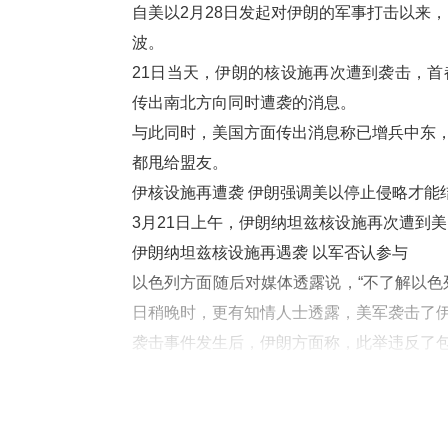
自美以2月28日发起对伊朗的军事打击以来，已
波。
21日当天，伊朗的核设施再次遭到袭击，
传出南北方向同时遭袭的消息。
与此同时，美国方面传出消息称已增兵中东
都甩给盟友。
伊核设施再遭袭 伊朗强调美以停止侵略才能
3月21日上午，伊朗纳坦兹核设施再次遭到
伊朗纳坦兹核设施再遇袭 以军否认参与
以色列方面随后对媒体透露说，“不了解以色
日稍晚时，更有知情人士透露，美军袭击了
袭击事件发生后，伊朗方面称，此举违反了
表示，已收到伊朗方面关于纳坦兹核设施当
构还说，该机构正就此事件展开调查。
据粗略统计，自2月28日美以开启新一轮对