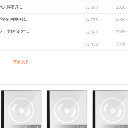
击力度
男子出境游前购买境外旅行保险，后在马尔代夫浮潜身亡，保险公司以“猝死”为由拒赔80万意外险，法院：属“意外”，保险公司赔付84.91万
2026-
520
部同时遭受到来自伊朗与黎巴嫩真主党的袭击。以方称监测到伊
伊朗发起第72波打击：“卡德尔”和“伊玛德”导弹在伊朗中部上空“成功击落以色列机群”
2026-
738
北部发射火箭弹。
南部迪莫纳遭到伊朗方面的导弹袭击，已有47人受伤。资料显
四川省城市足球联赛｜凉山队主场小胜南充队，文旅“宠客”解锁观赛新体验
2026-
589
色列的敏感核设施。随后国际原子能机构援引区域内国家提供
2026-
430
也尚未收到任何迹象表明当地内盖夫核研究中心受到损害。
遭袭而做出的报复行动，不过伊朗官方暂未证实。
查看更多
拉响防空警报，以军再次监测到伊朗方面发射的新一轮导弹袭击
盾已报告64人受伤。
态及公开的军事部署情况，预计以军针对伊朗及黎巴嫩真主党的
一周，以色列与美国将“显著加大”对伊朗的军事打击力度。
天对伊朗首都德黑兰多处弹道导弹生产设施发动大规模空袭。声
斯兰革命卫队用于研发和生产弹道导弹部件的综合设施、导弹部
2.4万
681
2