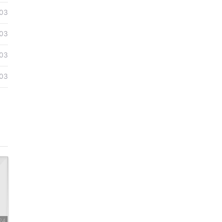
03
朗向以
03
示，迪
03
的信息
03
，南部
多线打
明称，
件储存
24