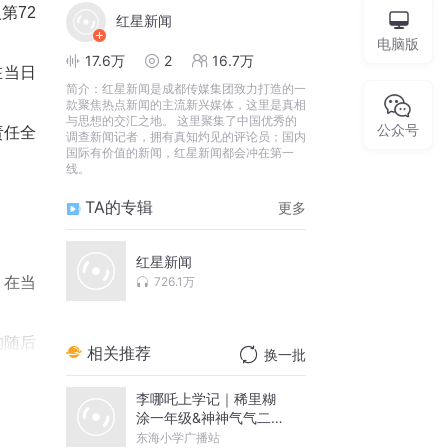
第72
红星新闻
电脑版
17.6万
2
16.7万
在当日
简介：
红星新闻是成都传媒集团致力打造的一
款聚焦热点新闻的主流新兴媒体，这里是真相
与思想的交汇之地。 这里聚集了中国优秀的
公众号
责任全
调查新闻记者，拥有真知灼见的评论员；国内
国际有价值的新闻，红星新闻都会冲在第一
线。
TA的专辑
更多
红星新闻
。在当
726.1万
构随后
相关推荐
换一批
子能机
李哪吒上学记｜稀里糊
涂一年级&神神气气二年
袭，分
级
东海小学广播站