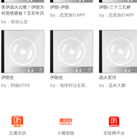
军将继续扩大对伊朗武器生产设施的打击力度。
美伊战火点燃！伊朗为
伊朗-伊朗
伊朗-三十三孔桥
何突然硬核？五百年历
by：
恋景旅行APP
by：
恋景旅行APP
史藏着答案
by：
依依心言
其第162师已完成部署到黎巴嫩南部的准备工作，“将根据形势
在黎巴嫩南部作战的以色列国防军师级部队总数将达到5个。
表态称，已做好准备加强以北部前线黎巴嫩方向的防御态势。
公布的最新统计数据显示，在近期的以军对黎军事打击期间，以
中包括118名儿童。
5.1万
171万
4.
伊朗史
伊朗史
战火星河
表现出对霍尔木兹海峡的极大关注。按美方知情人士此前透露的
by：
阿杨0705
by：
地球村过去那些事
by：
蓝岭大鹏
的正围绕霍尔木兹海峡展开。
约2500名海军陆战队员。据披露，此次增兵将为美国总统特朗
峡的行动，这需要向伊朗海岸线出动空中和海上力量。
命脉”哈尔克岛出动地面部队，这一方案旨在夺岛，以此作为筹
主播培训
小雅智能
车联网平台