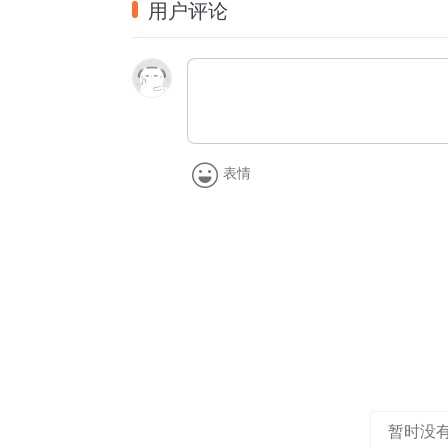
用户评论
别在2月28日、3月1日以及这次的3月21
此外，在21日深夜，以军再次发声称，以空
施。以军称，这处设施位于德黑兰一所理工大
无回应。
伊朗多地持续遭袭 总计超2万人受伤
根据总台记者在伊朗当地的观察，从20日晚
表情
南部的法尔斯省、霍尔木兹甘省等多个地区不
到数次爆炸声，当地的防空系统持续运作拦
另据总台记者21日晚间自伊朗卫生部方面
内20984人受伤，有7家医院内的人员被疏散
伊朗反击持续 “成功打击”美第五舰队
作为对美以持续袭击的回应，伊朗伊斯兰革命卫
卫队当日声明称，在本轮攻势中，伊朗成功
当日稍早时，革命卫队在另一则公报中称，当
暂时没
机，这也是美以伊战事开始以来，伊方击中