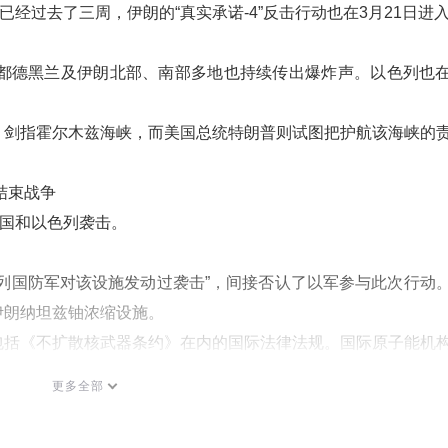
经过去了三周，伊朗的“真实承诺-4”反击行动也在3月21日进入
首都德黑兰及伊朗北部、南部多地也持续传出爆炸声。以色列也
，剑指霍尔木兹海峡，而美国总统特朗普则试图把护航该海峡的
结束战争
美国和以色列袭击。
列国防军对该设施发动过袭击”，间接否认了以军参与此次行动
伊朗纳坦兹铀浓缩设施。
包括《不扩散核武器条约》在内的国际法律法规。国际原子能机
天遭到袭击的通报，目前暂未监测到场外辐射水平上升。国际原
更多全部
伊朗军事行动以来，纳坦兹核设施及周边地区已记录至少3次遭