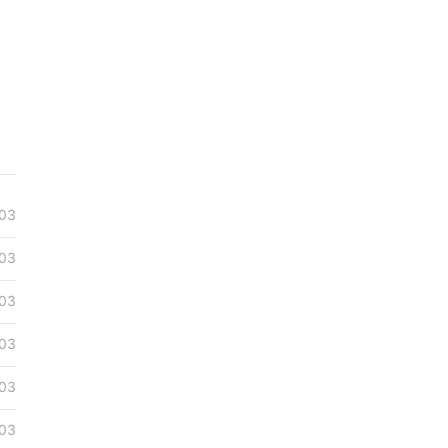
量弹道
机燃料
认为，
，伊朗
伊朗当
03
03
印度总
03
03
地区的
03
击，并
03