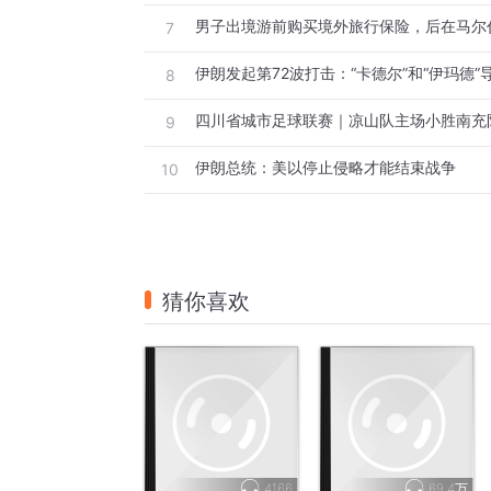
以色列遭遇南北夹击 以防长称将加大对伊打
7
以色列方面，21日晚间，以色列南部与北
8
南部发射弹道导弹，同时黎巴嫩真主党向以
以色列急救组织红色大卫盾报告称，以色列
9
莫纳位于内盖夫沙漠之中，附近设有一处以
伊朗总统：美以停止侵略才能结束战争
10
称，事发后未检测到异常辐射水平，该机构
有消息称，此举是伊朗对早前纳坦兹核设施
就在迪莫纳遭袭后不久，以色列南部地区又
城市阿拉德遭袭。截至目前，以色列红色大卫
猜你喜欢
以防长称将“显著加大”对伊朗打击力度
以军战事行动方面，综合以军当前的最新表
击还将继续。
以色列国防部长卡茨21日表示，在接下来的
以色列国防军21日的声明则显示，以军当
以空军在情报支持下，打击了数十处伊朗伊
4166
69.4万