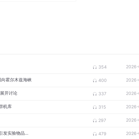
海军司令坦格西里在社交媒体上发文称，革命卫队海军使用了大
威特的两处空军基地设施，基地内的美国和以色列战机机库和飞
基地曾被用来对伊朗发动打击。
于印度洋中部的美英联合军事基地迪戈加西亚岛发射导弹。分析
宽美国使用其军事基地推进对伊朗军事行动一事作出的直接警告
加压力，让各国都能够多为冲突降温做贡献，而不是为美以袭击
2026-
354
瞄向霍尔木兹海峡
2026-
400
也表现出继续推进反击的立场。伊朗总统佩泽希齐扬在21日与
判展开讨论
2026-
337
上的条件。
群机库
2026-
315
即停止侵略行为并保证此类侵略行为不会再次发生，才能结束该
2026-
297
受临时停火，而是要求全面结束战争，包括确保伊朗不再遭受攻
重庆大学通报一起安全事故：疑因操作不当引发实验物品闪爆 相关实验室此前通知23日有安全培训
2026-
479
为美国做好了谈判的准备。