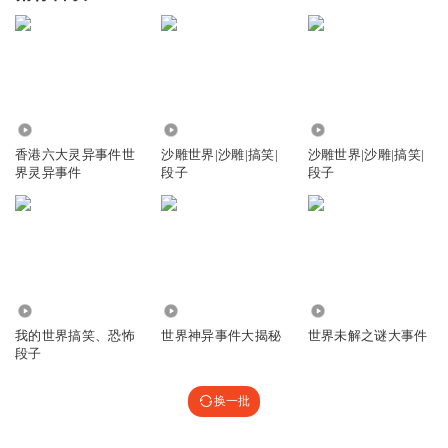
14.67万
4.14万
5089
香港六大灵异事件世
沙雕世界|沙雕|搞笑|
沙雕世界|沙雕|搞笑|
界灵异事件
段子
段子
1.23万
6801
74.54万
我的世界搞笑、恐怖
世界神异事件大揭秘
世界未解之谜大事件
段子
换一批