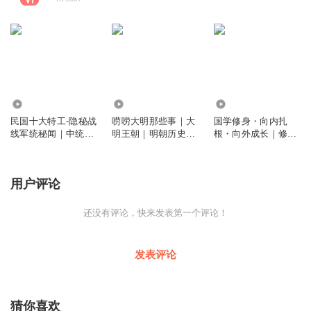
1.81万
9.13万
23.79万
民国十大特工-隐秘战
唠唠大明那些事｜大
国学修身・向内扎
线军统秘闻｜中统往
明王朝｜明朝历史｜
根・向外成长｜修心
事｜情报博弈
明史趣谈｜
成长课
用户评论
还没有评论，快来发表第一个评论！
发表评论
猜你喜欢