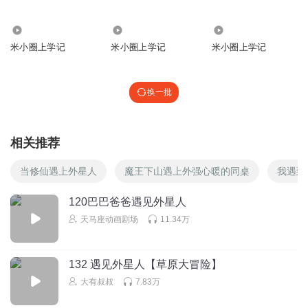
16.60万
2808
1329
米小圈上学记
米小圈上学记
米小圈上学记
换一批
相关推荐
当修仙遇上外星人
魔王下山遇上外强心暖的同桌
我遇到
120巴巴爸爸遇见外星人
天马座动画剧场
11.34万
132 遇见外星人【草原大冒险】
大有叔叔
7.83万