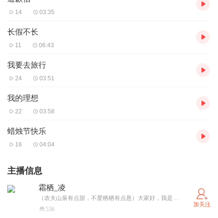
14
03:35
长假不长
11
06:43
我要去旅行
24
03:51
我的理想
22
03:58
蜡烛节快乐
16
04:04
主播信息
霜栖_凌
（农夫山泉有点甜，不爱栖栖有点悬）大家好，我是栖栖（女生哦）~非常好相处啦！我是蛋仔玩家，有的人可能觉得我废话比较多，但是我不会在意的啦！感谢大家助我一臂之力突破500粉，我现在要600粉，我现在的粉丝是不够的，还得需要大家帮助我，姐姐不能处了哟~，哥哥的话，想要和我处的话，我可以考虑考虑哦，闺蜜是当然可以的~其他的没有啦，主推：重音teto，初音未来，芙宁娜。简介里的人，你是我的大熊猫！（超好闺）:雪浸月白光_盐雪，甜艳奶颜草珍慕瑶，超爱听故事的啦，哥哥（超级好的）:@可爱的蜜桃啵啵冰（刘程煜0103），姐姐，@请输入4至2个字符，皇挂（也是闺）：霜夕_凌，闺蜜勿动，动了=s。好相处，嘎嘎~
加关注
536