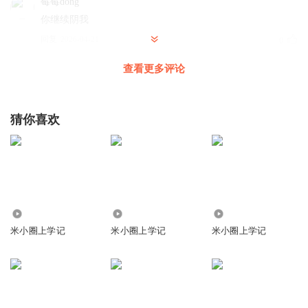
莓莓dong
你继续阴我
回复
2026-04-21
0
查看更多评论
霜栖_凌
回复 @
莓莓dong
:
你啥意思？
在书中潜伏的人
猜你喜欢
👍
回复
2026-07-11
1
2982
2057
4219
米小圈上学记
米小圈上学记
米小圈上学记