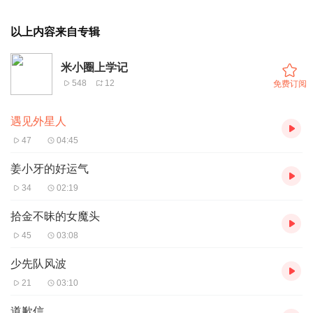
以上内容来自专辑
米小圈上学记
548
12
免费订阅
遇见外星人
47
04:45
姜小牙的好运气
34
02:19
拾金不昧的女魔头
45
03:08
少先队风波
21
03:10
道歉信