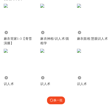
6748.30万
1.74万
448.82万
麻衣世家1-3【青雪
麻衣神相/识人术/面
麻衣面相 慧眼识人术
演播】
相学
413
1544.25万
6095
识人术
识人术
识人术
换一批