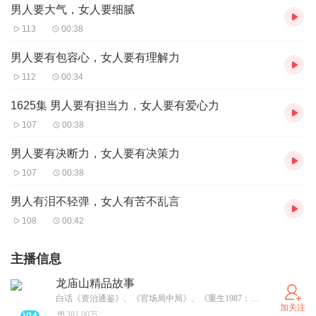
男人要大气，女人要细腻
113
00:38
男人要有包容心，女人要有理解力
112
00:34
1625集 男人要有担当力，女人要有爱心力
107
00:38
男人要有决断力，女人要有决策力
107
00:38
男人有泪不轻弹，女人有苦不乱言
108
00:42
主播信息
龙庙山精品故事
白话《资治通鉴》、《官场局中局》、《重生1987：开局迎取富豪姐姐》、《乡野小傻医》、火热上架啦，超级精彩的小说，快来听书，还有好礼相送！合作请私信！
加关注
381.00万