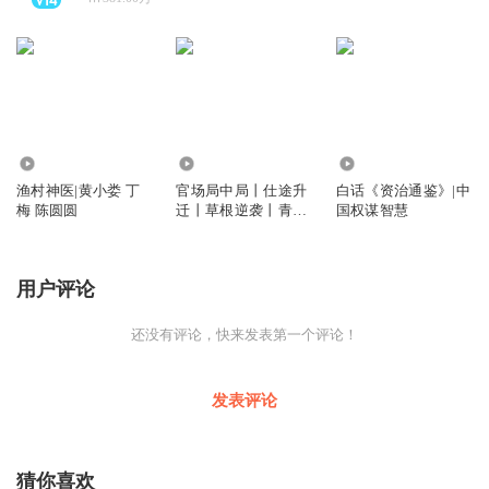
24.72万
1.52亿
1.05亿
渔村神医|黄小娄 丁
官场局中局丨仕途升
白话《资治通鉴》|中
梅 陈圆圆
迁丨草根逆袭丨青云
国权谋智慧
直上丨多人剧
用户评论
还没有评论，快来发表第一个评论！
发表评论
猜你喜欢