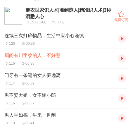
麻衣世家识人术|准到惊人|精准识人术|3秒
洞悉人心
免费订阅
1532.14万
6.27万
连续三次打碎物品，生活中应小心谨慎
128
00:39
眉间有川字纹的人，不好惹
116
00:38
门牙有一条缝的女人要远离
114
00:39
男不娶大姐，女不嫁小郎
116
00:37
男人手如棉，生来一世闲
119
00:41