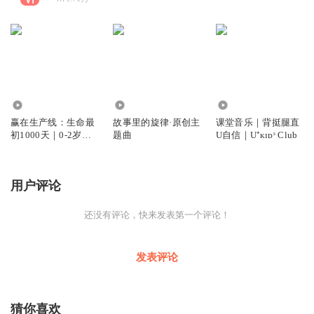
8.73万
2.56万
476
赢在生产线：生命最
故事里的旋律·原创主
课堂音乐｜背挺腿直
初1000天｜0-2岁母
题曲
U自信｜U⁺ᴋɪᴅˢ Club
婴健康的家庭指南｜
每日播客｜桔子老师
用户评论
还没有评论，快来发表第一个评论！
发表评论
猜你喜欢