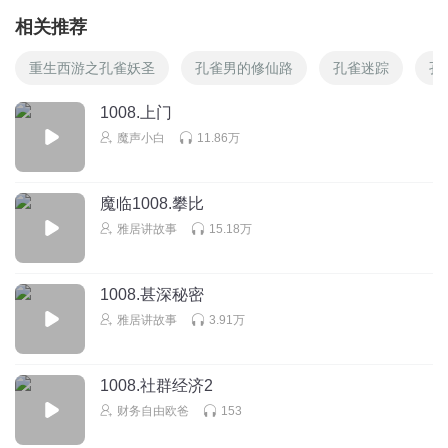
相关推荐
重生西游之孔雀妖圣
孔雀男的修仙路
孔雀迷踪
孔
1008.上门
魔声小白
11.86万
魔临1008.攀比
雅居讲故事
15.18万
1008.甚深秘密
雅居讲故事
3.91万
1008.社群经济2
财务自由欧爸
153