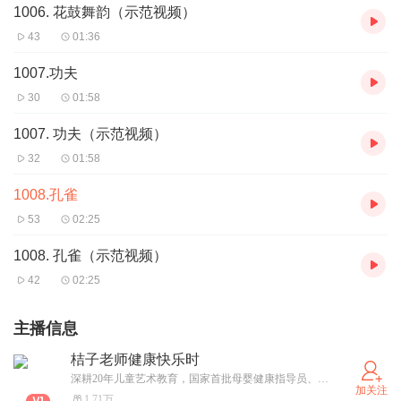
1006. 花鼓舞韵（示范视频）
43
01:36
1007.功夫
30
01:58
1007. 功夫（示范视频）
32
01:58
1008.孔雀
53
02:25
1008. 孔雀（示范视频）
42
02:25
主播信息
桔子老师健康快乐时
深耕20年儿童艺术教育，国家首批母婴健康指导员、高级家庭教育讲师、儿童心理成长指导师、公共营养师。 听书+健康+家庭+教育 =您家庭的专属成长陪伴师！一起探索健康生活的秘诀，收获家庭成长的暖心故事。
加关注
1.71万