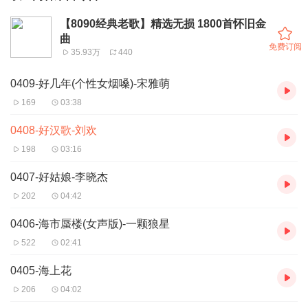
【8090经典老歌】精选无损 1800首怀旧金
曲
免费订阅
35.93万
440
0409-好几年(个性女烟嗓)-宋雅萌
169
03:38
0408-好汉歌-刘欢
198
03:16
0407-好姑娘-李晓杰
202
04:42
0406-海市蜃楼(女声版)-一颗狼星
522
02:41
0405-海上花
206
04:02