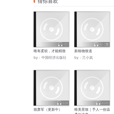
猜你喜欢
161
46.2万
唯有柔软，才能精致
新格物致道
by：
中国经济出版社
by：
兰小岚
834
4280
致萧军（更新中）
唯美景致｜予人一份温