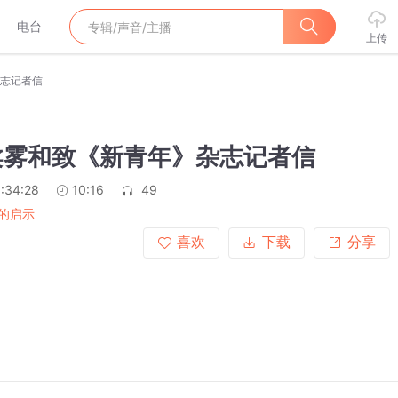
电台
上传
杂志记者信
 柔雾和致《新青年》杂志记者信
:34:28
10:16
49
的启示
喜欢
下载
分享