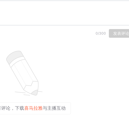
发表评
0
/
300
有评论，下载
喜马拉雅
与主播互动