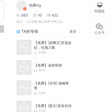
倪袭ing
电脑版
563
10
422
简介：
人生启航 用心发声 声声入心
论
TA的专辑
更多
公众号
【免费】|甜爽文|若是妖
妃，化魂入魄
4483
【免费】金粉世家
2615
【免费】|诗词| 杨柳青
青
1239
【免费】|散文|老舍自传
1353