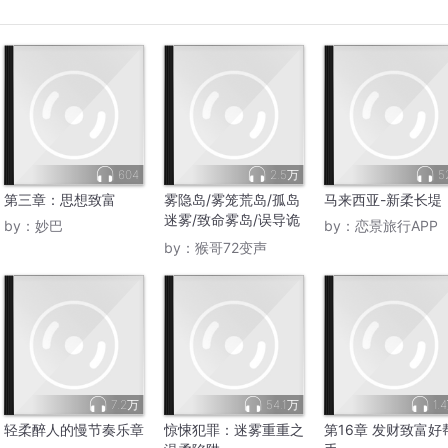
604
2.5万
5
第三章：思想致富
雾隐岛/雾笼荒岛/孤岛
马来西亚-新柔长堤
迷雾/致命雾岛/误导诡
by：
妙巴
by：
恋景旅行APP
事
by：
猴哥72变声
7.2万
54.1万
1.
轻柔醉人的慢节奏乐章
惊悚犯罪：迷雾重重之
第16章 发财致富好