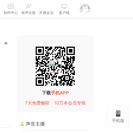
创作中心
有声出版
开通会员
客户端
下载
手机APP
7天免费畅听
10万本会员专辑
手机版
声音主播