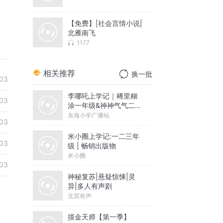
【免费】|社会言情小说|
北雁南飞
1177
相关推荐
换一批
03
李哪吒上学记｜稀里糊
03
涂一年级&神神气气二年
级
东海小学广播站
03
米小圈上学记:一二三年
03
级 | 畅销出版物
米小圈
03
神秘复苏|悬疑惊悚|灵
异|多人有声剧
北冥有声
摸金天师【第一季】