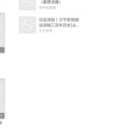
（紫襟演播）
有声的紫襟
话说清朝丨大宇茶馆细
说清朝三百年历史|从努
尔哈赤到末代皇帝溥仪|
大宇茶馆
康熙雍正乾隆
23
4万
帮