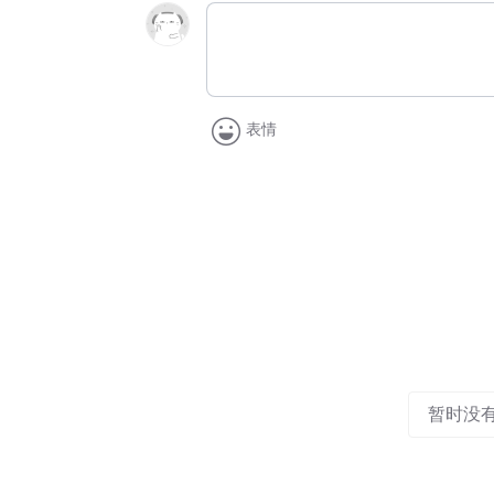
表情
暂时没