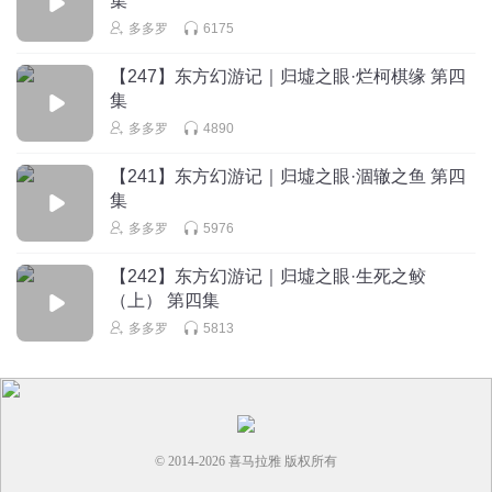
集
3
多多罗
6175
回复
2026-03-28
0
【247】东方幻游记｜归墟之眼·烂柯棋缘 第四
集
蔷薇花海的波澜
多多罗
4890
1
回复
2026-03-28
0
【241】东方幻游记｜归墟之眼·涸辙之鱼 第四
集
多多罗
5976
【242】东方幻游记｜归墟之眼·生死之鲛
（上） 第四集
多多罗
5813
© 2014-
2026
喜马拉雅 版权所有