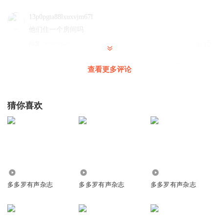
13p0pgta88lxuxvjm67l
他们住一个房间吗
回复
2026-03-28
10
新月的风是小红书名
回复 @
13p0pgta88lxuxvjm67l
:
是的
查看更多评论
悠悠和糖糖
猜你喜欢
睡一块吗？
回复
2026-03-28
7
_七朝燕暮_
我猜冥灵剧团应该来过吧
回复
2026-04-04
1.75万
7488
2375
6
多多罗有声杂志
多多罗有声杂志
多多罗有声杂志
刀刀罗有知识好故事20
说书人的状态明显不对吧？他肯定不是不小心到这的，而且