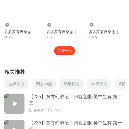
东方幻为什么要冒冷汗？
回复
2026-03-29
4
刀刀罗有知识好故事20
979.29万
346.00万
288.04万
吴喜望，无希望
多多罗有声杂志｜
多多罗有声杂志｜
多多罗有声杂志｜
2022
2023
2025
回复
2026-03-29
4
换一批
陌年热恋旋律
这个肉难道有问题！？
回复
2026-03-28
1
相关推荐
特工9号Arie
回复 @
陌年热恋旋律
:
下药了？
世界四方
四方神魔
风动四方
神行四方
剑统
【235】东方幻游记｜归墟之眼·吴中生有 第二
刀总狂热粉丝
集
冒冷汗干吗
多多罗
5982
回复
2026-04-25
1
【235】东方幻游记｜归墟之眼·吴中生有 第一
多友黑睿诚