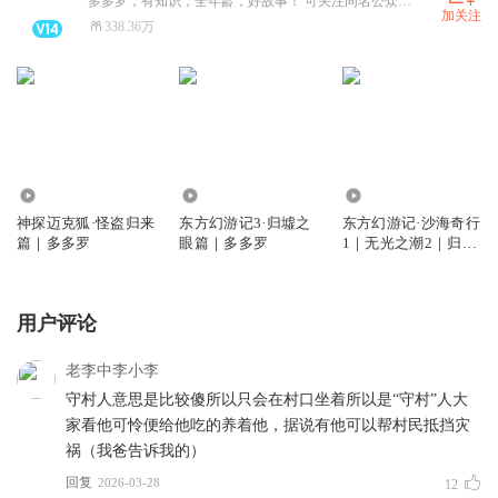
多多罗，有知识，全年龄，好故事！ 可关注同名公众号和小红书号，商务合作请关注公众号【多多罗故事】 。只出品顶级原创故事的知识主播。
加关注
338.36万
337.12万
1202.56万
2.28亿
神探迈克狐·怪盗归来
东方幻游记3·归墟之
东方幻游记·沙海奇行
篇｜多多罗
眼篇｜多多罗
1｜无光之潮2｜归墟
之眼3
用户评论
老李中李小李
守村人意思是比较傻所以只会在村口坐着所以是“守村”人大
家看他可怜便给他吃的养着他，据说有他可以帮村民抵挡灾
祸（我爸告诉我的）
回复
2026-03-28
12