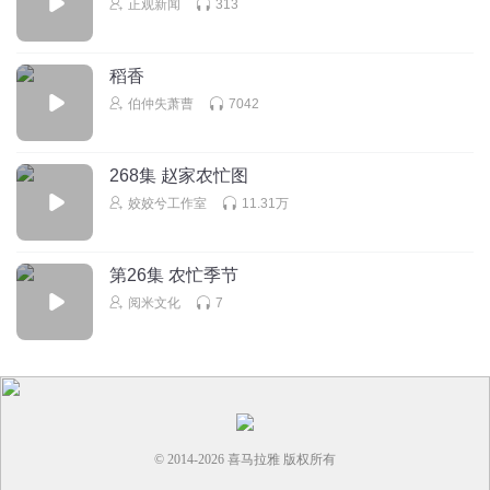
正观新闻
313
听友474026325
回复 @
颜控声控手控
:
怎么没搜到
稻香
满才子和善美人
伯仲失萧曹
7042
打到了野鸡和野兔，小宝又有肉肉吃了！
回复
2026-03-28
2
268集 赵家农忙图
姣姣兮工作室
11.31万
第26集 农忙季节
阅米文化
7
© 2014-
2026
喜马拉雅 版权所有