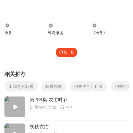
人有声剧
莫茉MO
主播加油更
1003
718
1033
回复
2026-03-28
3
准备
驾考准备
《准备》
香菜王椰啵啵
又追平了，赶紧爆更呀
换一批
回复
2026-03-28
3
木子李烦
相关推荐
能多更新点吗？，老不够听的
田园之稻花香
味香农家
稻香里的比目鱼
稻香红楼
回复
2026-03-28
3
第284集 农忙时节
颜控声控手控
雁栖鸣工作室
443
这部剧我喜欢听，跟《团宠妹妹是真千金》一样总是听不
够。
回复
2026-03-29
0
初秋农忙