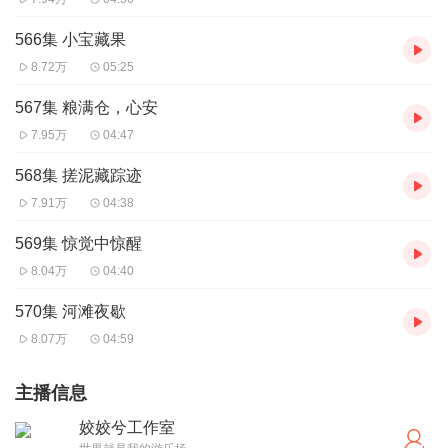
566集 小宝藏果
8.72万
05:25
567集 粮满仓，心安
7.95万
04:47
568集 搓泥藏踪迹
7.91万
04:38
569集 惊觉中惊醒
8.04万
04:40
570集 河滩夜歇
8.07万
04:59
主播信息
姣姣兮工作室