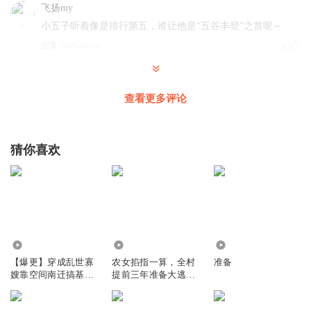
飞扬my
小五子听着像是排行第五，谁让他是“五谷丰登”之首呢～
回复
2026-03-28
4
悠悠朵
咋不想想为啥稻子一夜就熟了！
查看更多评论
回复
2026-04-08
4
猜你喜欢
丽丽小妞2
这么好听的剧，每天更新四集不够听啊！
回复
2026-03-28
4
雾见春
啥情况！隔壁都2.5w月票啦答应好的爆更十集呢
1362.93万
120
1142
回复
2026-03-28
4
【爆更】穿成乱世寡
农女掐指一算，全村
准备
嫂靠空间南迁搞基建
提前三年准备大逃荒
丨全家提前两年准备
赵桃花
雾见春
回复 @
飞飞_cz8
:
哈哈哈后天！那还好
大逃荒原班人马丨多