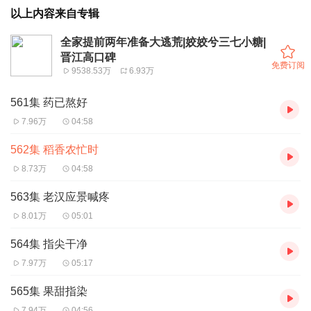
以上内容来自专辑
全家提前两年准备大逃荒|姣姣兮三七小糖|
晋江高口碑
免费订阅
9538.53万
6.93万
561集 药已熬好
7.96万
04:58
562集 稻香农忙时
8.73万
04:58
563集 老汉应景喊疼
8.01万
05:01
564集 指尖干净
7.97万
05:17
565集 果甜指染
7.94万
04:56