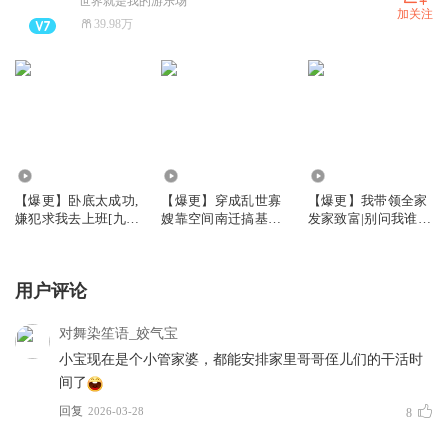
世界就是我的游乐场
加关注
39.98万
2006.38万
1362.93万
970.62万
【爆更】卧底太成功,
【爆更】穿成乱世寡
【爆更】我带领全家
嫌犯求我去上班[九
嫂靠空间南迁搞基建
发家致富|别问我谁是
零]|姣姣布丙火白夜
丨全家提前两年准备
迪斯科姣姣兮
大逃荒原班人马丨多
人有声剧
用户评论
对舞染笙语_姣气宝
小宝现在是个小管家婆，都能安排家里哥哥侄儿们的干活时
间了
回复
2026-03-28
8