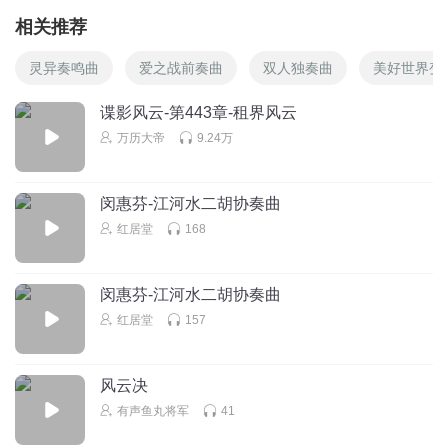
相关推荐
灵异奏鸣曲
爱之战前奏曲
双人独奏曲
美好世界变
谍影风云-第443章-租界风云
万历大帝
9.24万
闵惠芬-江河水二胡协奏曲
红居堂
168
闵惠芬-江河水二胡协奏曲
红居堂
157
风云决
有声鱼丸将军
41