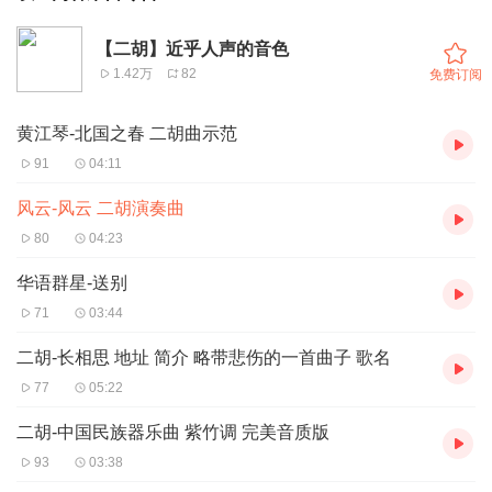
【二胡】近乎人声的音色
1.42万
82
免费订阅
黄江琴-北国之春 二胡曲示范
91
04:11
风云-风云 二胡演奏曲
80
04:23
华语群星-送别
71
03:44
二胡-长相思 地址 简介 略带悲伤的一首曲子 歌名
77
05:22
二胡-中国民族器乐曲 紫竹调 完美音质版
93
03:38