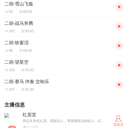
二胡-雪山飞狐
94
04:03
二胡-战马奔腾
107
03:41
二胡-铁窗泪
86
04:40
二胡-望星空
103
03:51
二胡-赛马 伴奏 交响乐
107
01:34
主播信息
红居堂
周志良筆名紅居。業餘詩人，專業藝術品經紀人，紅居堂畫廊创办人，大相艺术研究机构秘书长，博寶網書畫鑒定師，遠方文博鑒定師，金亮拍卖公司首席鉴定师。地址：天津市古文化街古玩城4单元2-8电话：18822284684/13072267698
加关注
32.13万