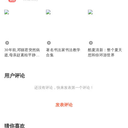
4521
3676
8233
30年前,邓丽君突然病
著名书法家书法教学
酷夏清新：整个夏天
逝,母亲赵素桂平静地
合集
想和你环游世界
说:丽君
用户评论
还没有评论，快来发表第一个评论！
发表评论
猜你喜欢