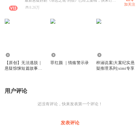
最新悬疑好剧《罪恶之花·刑侦》已经上架啦，快来订阅收听叭！世人说，恶人自有天收。 世人说，是非自有公论。 弟弟的惨死，父亲的冤死，母亲的疯癫，何来公道？ 储觅不愿信了，这所谓的公道由她自己主持吧。 罪恶的花在储觅九岁的心底埋下了种子，在昭昭天理中发芽，在灼灼人心中盛开。……《嘘，别说话 | 细思甚恐的都市刑侦悬疑多播好剧》《午夜小茶馆》《百味人生》《罪红颜》持续火热更新中~小耳朵们，寻找最特别的你
加关注
8.26万
664.76万
1367.29万
183.12万
【原创】无法逃脱｜
罪红颜 ｜情殇警示录
梓涵说案|大案纪实悬
悬疑惊悚短篇故事簿
疑推理系列|ximi专享
（胆小勿入）
用户评论
还没有评论，快来发表第一个评论！
发表评论