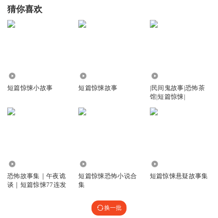
猜你喜欢
1440
7411
6.05万
短篇惊悚小故事
短篇惊悚故事
|民间鬼故事|恐怖茶
馆|短篇惊悚|
3.17万
2.79万
106.62万
恐怖故事集｜午夜诡
短篇惊悚恐怖小说合
短篇惊悚悬疑故事集
谈｜短篇惊悚77连发
集
换一批