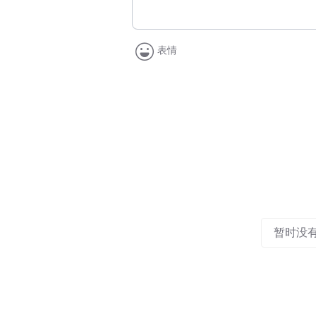
表情
暂时没