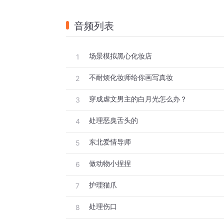
音频列表
场景模拟黑心化妆店
1
不耐烦化妆师给你画写真妆
2
穿成虐文男主的白月光怎么办？
3
处理恶臭舌头的
4
东北爱情导师
5
做动物小捏捏
6
护理猫爪
7
处理伤口
8