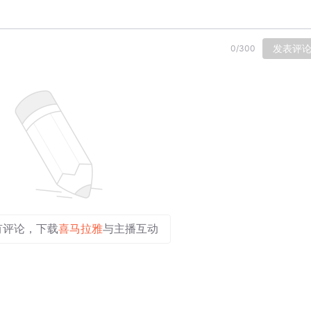
发表评
0
/
300
有评论，下载
喜马拉雅
与主播互动