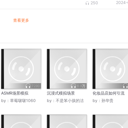
2024-
250
查看更多
7290
6.9万
ASMR场景模拟
沉浸式模拟场景
化妆品店如何引流
by：
草莓啵啵1060
by：
不是笨小孩的洁
by：
孙华贵