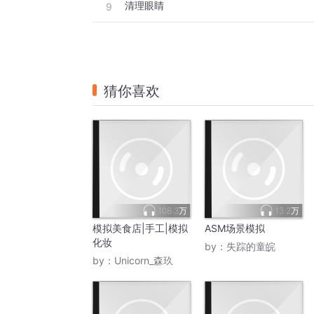
清理眼睛
9
猜你喜欢
108.3万
13.2万
模拟美食店|手工|模拟
ASM场景模拟
化妆
by：
失踪的童皖
by：
Unicorn_森玖