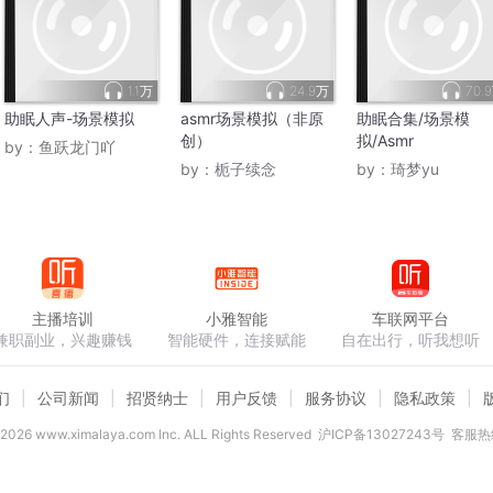
1.1万
24.9万
70.
助眠人声-场景模拟
asmr场景模拟（非原
助眠合集/场景模
创）
拟/Asmr
by：
鱼跃龙门吖
by：
栀子续念
by：
琦梦yu
主播培训
小雅智能
车联网平台
兼职副业，兴趣赚钱
智能硬件，连接赋能
自在出行，听我想听
们
公司新闻
招贤纳士
用户反馈
服务协议
隐私政策
2026
www.ximalaya.com lnc. ALL Rights Reserved
沪ICP备13027243号
客服热线