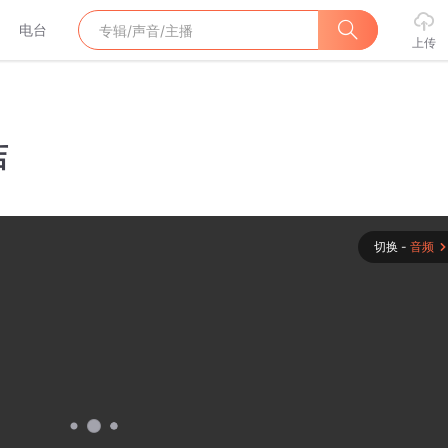
电台
上传
店
切换 -
音频