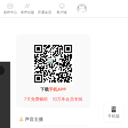
创作中心
有声出版
开通会员
客户端
下载
手机APP
7天免费畅听
10万本会员专辑
手机版
声音主播