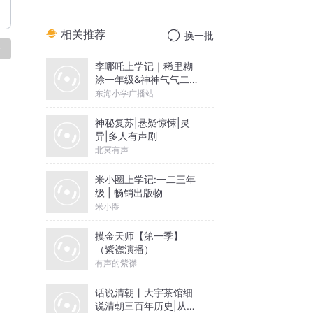
相关推荐
换一批
论
李哪吒上学记｜稀里糊
涂一年级&神神气气二年
级
东海小学广播站
神秘复苏|悬疑惊悚|灵
异|多人有声剧
北冥有声
米小圈上学记:一二三年
级 | 畅销出版物
米小圈
摸金天师【第一季】
（紫襟演播）
有声的紫襟
话说清朝丨大宇茶馆细
说清朝三百年历史|从努