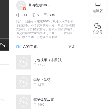
草莓啵啵1060
电脑版
109
6
335
简介：
我是草莓啵啵1060，欢迎大家来听我
录的故事。不管我录的好不好，希望大家都能
支持我，我知道我肯定没有别人主播录得好，
公众号
但是我希望大家能关注订阅我一下，最近我一
直在做豆豆本，有想要的宝私哦
TA的专辑
更多
打包视频（非原创）
4429
李黎上学记
1.5万
李黎爆笑故事
1962