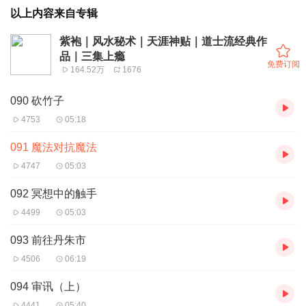
以上内容来自专辑
紫袍｜风水秘术｜天涯神贴｜道士流经典作
品｜三集上瘾
免费订阅
164.52万
1676
090 砍竹子
4753
05:18
091 魔法对抗魔法
4747
05:03
092 冥想中的触手
4499
05:03
093 前往丹朱市
4506
06:19
094 审讯（上）
4441
05:40