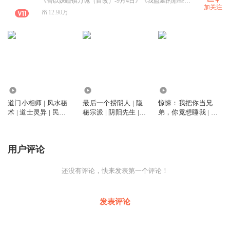
《吾以妖瞳镇万诡（自改）-9月4日》《我盗墓的那些年》《镇邪棺》 《鬼瞳神相》 《剃头匠II》即将上架，欢迎大家关注哦！！！
加关注
12.90万
194.93万
582.81万
94.03万
道门小相师 | 风水秘
最后一个捞阴人 | 隐
惊悚：我把你当兄
术 | 道士灵异 | 民间
秘宗派 | 阴阳先生 |
弟，你竟想睡我 | 暴
禁忌 | 三集必上瘾
山村秘术 | 三集上瘾
力凶宅 | 悬疑 | 搞笑 |
爽文
用户评论
还没有评论，快来发表第一个评论！
发表评论