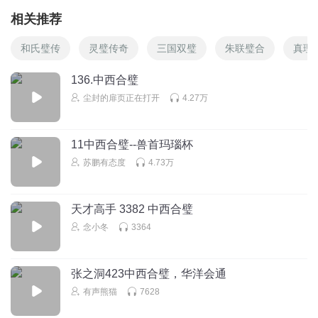
相关推荐
和氏璧传
灵璧传奇
三国双璧
朱联璧合
真理
136.中西合璧
尘封的扉页正在打开
4.27万
11中西合璧--兽首玛瑙杯
苏鹏有态度
4.73万
天才高手 3382 中西合璧
念小冬
3364
张之洞423中西合璧，华洋会通
有声熊猫
7628