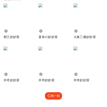
1.34万
645
401.93万
都兰妙妙屋
薯条の妙妙屋
火象三傻妙妙屋
9.89万
48.33万
1.98万
米奇妙妙屋
米奇妙妙屋
米奇妙妙屋
换一批