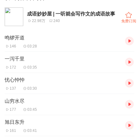
成语妙妙屋 | 一听就会写作文的成语故事
22.98万
240
免费订阅
鸣锣开道
146
03:28
一泻千里
172
03:35
忧心忡忡
137
03:30
山穷水尽
177
03:45
旭日东升
161
03:41