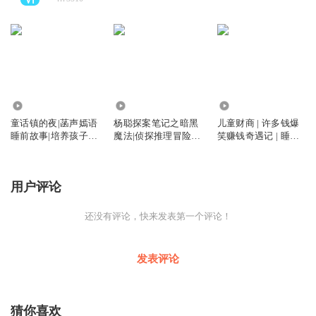
38.13万
19.48万
17.27万
童话镇的夜|菡声嫣语
杨聪探案笔记之暗黑
儿童财商 | 许多钱爆
睡前故事|培养孩子好
魔法|侦探推理冒险睡
笑赚钱奇遇记 | 睡前
习惯高情商
前|福尔摩斯
故事
用户评论
还没有评论，快来发表第一个评论！
发表评论
猜你喜欢