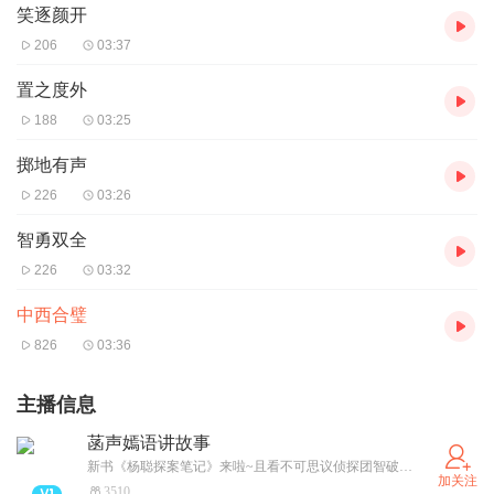
笑逐颜开
206
03:37
置之度外
188
03:25
掷地有声
226
03:26
智勇双全
226
03:32
中西合璧
826
03:36
主播信息
菡声嫣语讲故事
新书《杨聪探案笔记》来啦~且看不可思议侦探团智破谜案！亲爱的小侦探们，快来和杨聪一起找线索吧！
加关注
3510