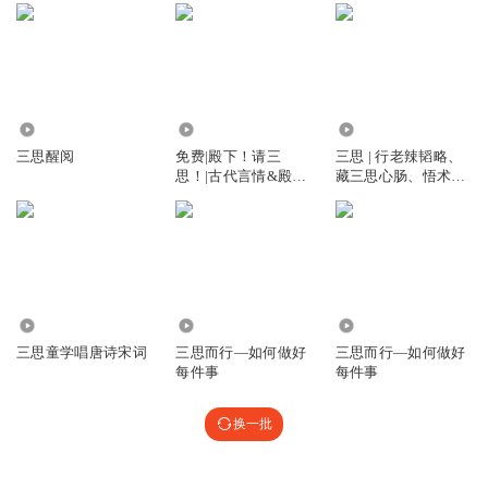
698
1.19万
7.95万
三思醒阅
免费|殿下！请三
三思 | 行老辣韬略、
思！|古代言情&殿下
藏三思心肠、悟术道
&请三思
天机
363
863
2258
三思童学唱唐诗宋词
三思而行—如何做好
三思而行—如何做好
每件事
每件事
换一批