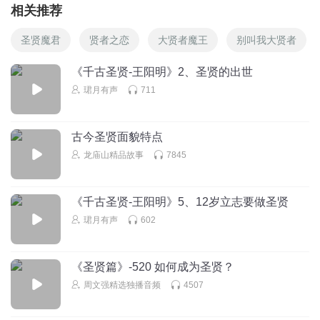
相关推荐
圣贤魔君
贤者之恋
大贤者魔王
别叫我大贤者
《千古圣贤-王阳明》2、圣贤的出世
珺月有声
711
古今圣贤面貌特点
龙庙山精品故事
7845
《千古圣贤-王阳明》5、12岁立志要做圣贤
珺月有声
602
《圣贤篇》-520 如何成为圣贤？
周文强精选独播音频
4507