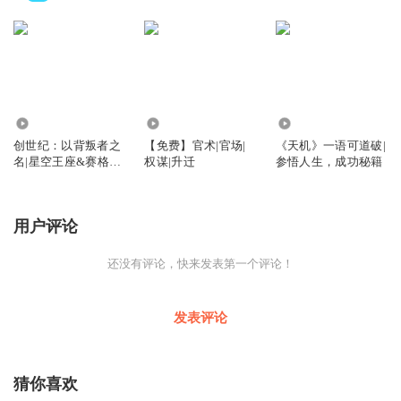
2414
272.98万
1057
创世纪：以背叛者之
【免费】官术|官场|
《天机》一语可道破|
名|星空王座&赛格莱
权谋|升迁
参悟人生，成功秘籍
斯
用户评论
还没有评论，快来发表第一个评论！
发表评论
猜你喜欢