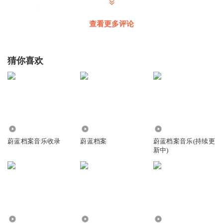
学
查看更多评论
听友378207557
很期待你更新😟
猜你喜欢
回复
2026-08-04
0
2.66万
2.75万
1.94万
蔚蓝档案音乐收录
蔚蓝档案
蔚蓝档案音乐(持续更
新中)
1167
1.69万
1766