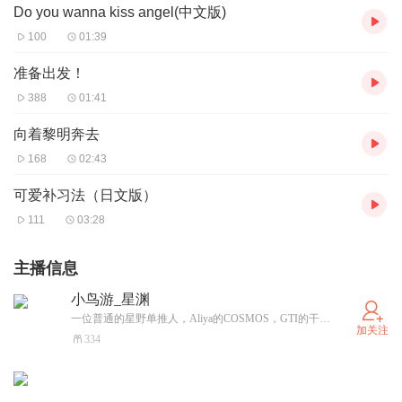
Do you wanna kiss angel(中文版)
100
01:39
准备出发！
388
01:41
向着黎明奔去
168
02:43
可爱补习法（日文版）
111
03:28
主播信息
小鸟游_星渊
一位普通的星野单推人，Aliya的COSMOS，GTI的干员，MC玩家，BA、UT死忠粉，后室流浪者，曾经还是月计人，打RS、DL、phigros、节奏大师、律动轨迹等音游，总之很杂就对了。小鸟游星野天下第一！！！！
加关注
334