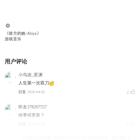
142
《彼方的她-Aliya》
游戏音乐
用户评论
小鸟游_星渊
人生第一次双刀
回复
2026-04-02
2
听友378207557
啥事候更新？
回复
2026-07-08
0
小鸟游_星渊
回复 @
听友378207557
:
你们可怜的主播，放假都要上