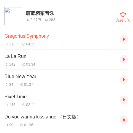
蔚蓝档案音乐
3.81万
283
免费订阅
Gregorius|Symphony
213
04:25
La La Run
142
03:34
Blue New Year
84
01:37
Pixel Time
146
02:11
Do you wanna kiss angel（日文版）
90
01:36