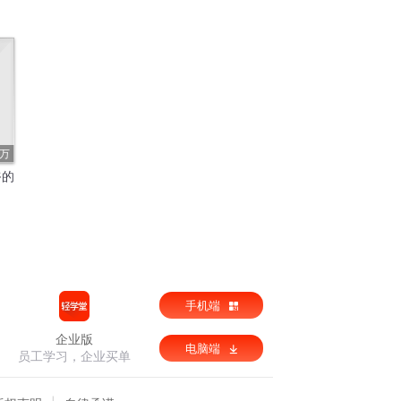
3万
爷的
手机端
企业版
电脑端
员工学习，企业买单