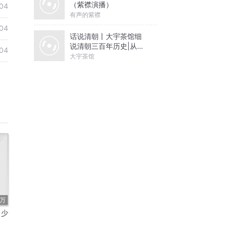
（紫襟演播）
04
有声的紫襟
04
话说清朝丨大宇茶馆细
说清朝三百年历史|从努
04
尔哈赤到末代皇帝溥仪|
大宇茶馆
康熙雍正乾隆
8万
】少