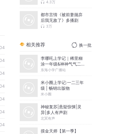
人有声
4.3万
都市言情《被前妻抛弃
后我无敌了》多播剧
3万
相关推荐
换一批
04
李哪吒上学记｜稀里糊
04
涂一年级&神神气气二年
级
东海小学广播站
04
米小圈上学记:一二三年
04
级 | 畅销出版物
米小圈
04
神秘复苏|悬疑惊悚|灵
04
异|多人有声剧
北冥有声
04
摸金天师【第一季】