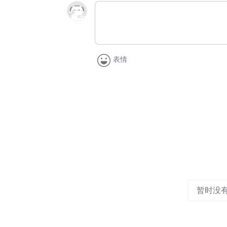
表情
暂时没