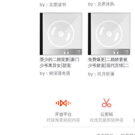
火葬场
by：
北界沐风
by：
京墨读书
12.6万
2.8万
墨少的二婚宠妻|豪门
免费爆更|二婚娇妻被
少爷离异女|甜宠
少爷娇宠|现代言情|二
婚救赎
by：
林深遇奇遇
by：
玖月听澜
开放平台
云剪辑
对接海量精彩内容
在线音频剪辑神器