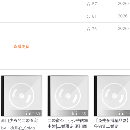
2026-
57
2026-
81
2026-
75
查看更多
2.9万
2.7万
2.
豪门少爷的二婚圈宠
二婚蜜令：小少爷的掌
【免费多播精品剧
中娇|二婚甜宠|豪门商
爷独宠二婚妻
by：
挽月心_SoMo