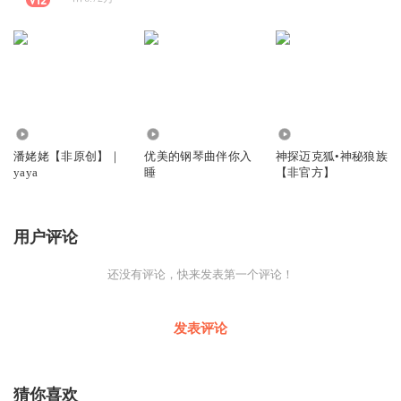
341.59万
1.13万
2984
潘姥姥【非原创】｜
优美的钢琴曲伴你入
神探迈克狐•神秘狼族
yaya
睡
【非官方】
用户评论
还没有评论，快来发表第一个评论！
发表评论
猜你喜欢