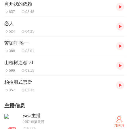
离开我的依赖
837
03:48
恋人
524
04:25
苦咖啡·唯一
388
03:01
山楂树之恋DJ
599
03:15
柏拉图式恋爱
357
02:32
主播信息
yaya主播
0402.鲸落天河
加关注
6.72万