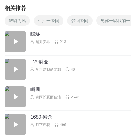
相关推荐
转瞬为风
生活一瞬间
梦回瞬间
见你一瞬我的一生
瞬移
是乔安昂
213
129瞬变
学习是我的梦想
46
瞬间
青雨长夏丽佳浩
2542
1689-瞬杀
月下声花
496