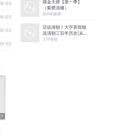
摸金天师【第一季】
26-03
（紫襟演播）
有声的紫襟
26-03
话说清朝丨大宇茶馆细
26-03
说清朝三百年历史|从努
尔哈赤到末代皇帝溥仪|
大宇茶馆
26-02
康熙雍正乾隆
9万