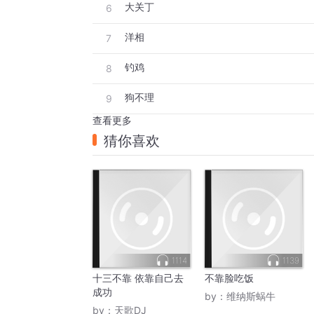
大关丁
6
洋相
7
钓鸡
8
狗不理
9
查看更多
猜你喜欢
1114
1139
十三不靠 依靠自己去
不靠脸吃饭
成功
by：
维纳斯蜗牛
by：
天歌DJ