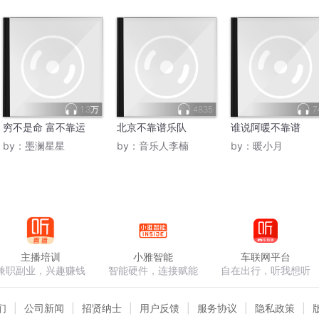
1.3万
4835
7
穷不是命 富不靠运
北京不靠谱乐队
谁说阿暖不靠谱
by：
墨澜星星
by：
音乐人李楠
by：
暖小月
主播培训
小雅智能
车联网平台
兼职副业，兴趣赚钱
智能硬件，连接赋能
自在出行，听我想听
们
公司新闻
招贤纳士
用户反馈
服务协议
隐私政策