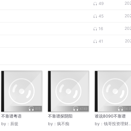
20
49
20
45
20
16
20
41
815
4749
14.
不靠谱粤语
不靠谱探阴阳
谁说8090不靠谱
by：
辰徙
by：
疯不痴
by：
钱哥投资理财读书圈