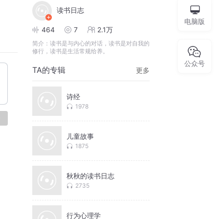
读书日志
电脑版
464
7
2.1万
简介：
读书是与内心的对话，读书是对自我的
修行，读书是生活常规给养。
公众号
TA的专辑
更多
诗经
1978
论
儿童故事
1875
秋秋的读书日志
2735
行为心理学