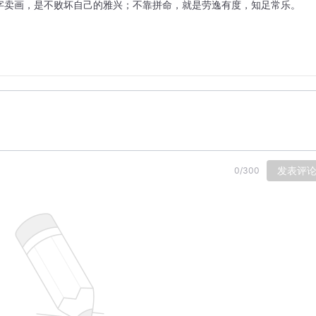
字卖画，是不败坏自己的雅兴；不靠拼命，就是劳逸有度，知足常乐。
发表评
0
/
300