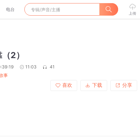
电台
上传
靠（2）
:39:19
11:03
41
故事
喜欢
下载
分享