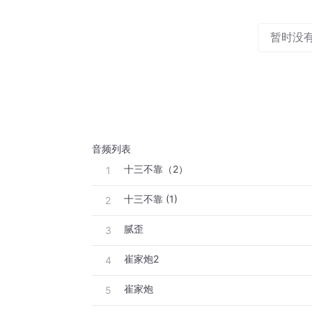
暂时没
音频列表
十三不靠（2）
1
十三不靠 (1)
2
腻歪
3
崔家炮2
4
崔家炮
5