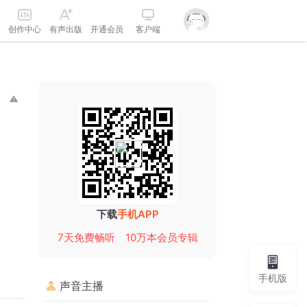
创作中心
有声出版
开通会员
客户端
下载
手机APP
7天免费畅听
10万本会员专辑
手机版
声音主播