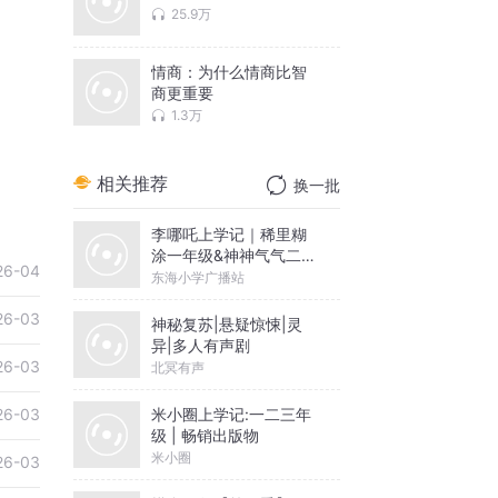
25.9万
情商：为什么情商比智
商更重要
1.3万
相关推荐
换一批
李哪吒上学记｜稀里糊
涂一年级&神神气气二年
26-04
级
东海小学广播站
26-03
神秘复苏|悬疑惊悚|灵
异|多人有声剧
26-03
北冥有声
米小圈上学记:一二三年
26-03
级 | 畅销出版物
米小圈
26-03