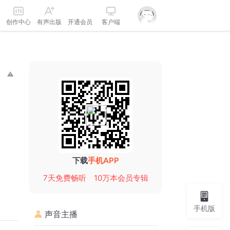
创作中心
有声出版
开通会员
客户端
下载
手机APP
7天免费畅听
10万本会员专辑
手机版
声音主播