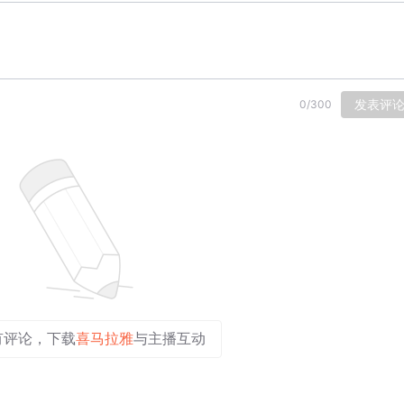
发表评
0
/
300
有评论，下载
喜马拉雅
与主播互动