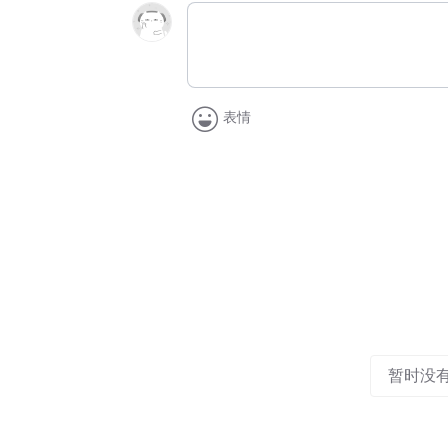
表情
暂时没