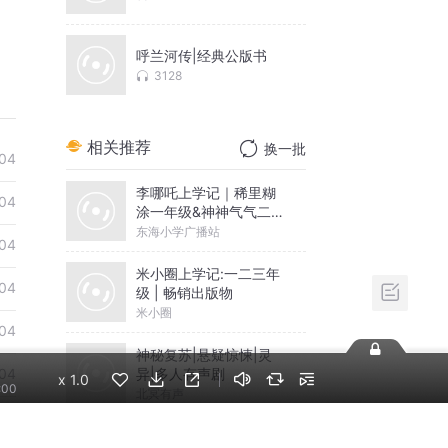
呼兰河传|经典公版书
3128
相关推荐
换一批
04
李哪吒上学记｜稀里糊
04
涂一年级&神神气气二年
级
东海小学广播站
04
米小圈上学记:一二三年
04
级 | 畅销出版物
米小圈
04
神秘复苏|悬疑惊悚|灵
异|多人有声剧
04
x
1.0
:00
北冥有声
04
摸金天师【第一季】