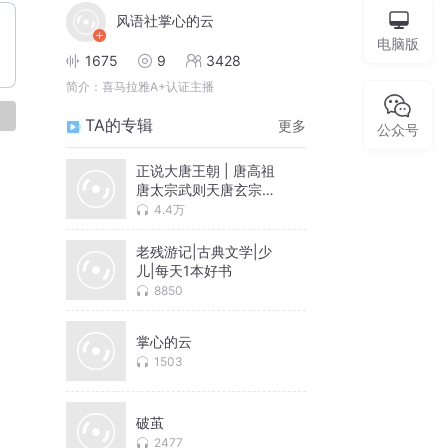
风语社掌心的云
电脑版
1675
9
3428
简介：
喜马拉雅A+认证主播
论
TA的专辑
更多
公众号
正说大唐王朝 | 唐高祖
唐太宗武则天唐玄宗的
传奇人生 | 玄武门之变
4.4万
安史之乱
老残游记|古典文学|少
儿|每天1本好书
8850
掌心的云
1503
破茧
2477