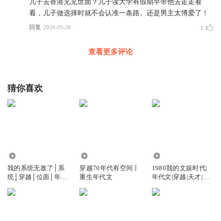
儿子去香港见见世面？儿子读大学有假期早带他去走走看
看，儿子做选择时就不会认准一条路。还是男主太博爱了！
回复
2026-05-26
1
查看更多评论
猜你喜欢
107.36万
7.20万
9531
我的系统无敌了│系
穿越70年代有空间丨
1980我的文娱时代|
统│穿越│位面│年代
重生年代文
年代文|穿越|天才|重
│时空
生年代|都市