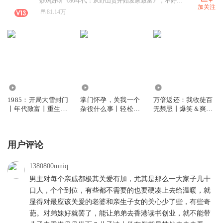
炒鸡好听《80年代：从野山货开始发家致富》，不好听你们来锤我，嘿嘿嘿
加关注
81.14万
1194.53万
1104.81万
4781.84万
1985：开局大雪封门
掌门怀孕，关我一个
万倍返还：我收徒百
丨年代致富丨重生爽
杂役什么事丨轻松爽
无禁忌丨爆笑＆爽文
文丨家长里短丨VIP
文丨天才脑洞丨多女
＆无敌丨多人有声剧
多人有声剧
主丨多人有声剧
用户评论
1380800mniq
男主对每个亲戚都极其关爱有加，尤其是那么一大家子几十
口人，个个到位，有些都不需要的也要硬凑上去给温暖，就
显得对最应该关爰的老婆和亲生子女的关心少了些，有些奇
葩。对弟妹好就罢了，能让弟弟去香港读书创业，就不能带