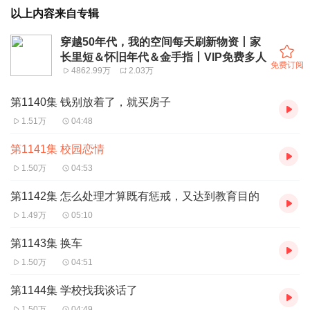
以上内容来自专辑
穿越50年代，我的空间每天刷新物资丨家
长里短＆怀旧年代＆金手指丨VIP免费多人
免费订阅
4862.99万
2.03万
第1140集 钱别放着了，就买房子
1.51万
04:48
第1141集 校园恋情
1.50万
04:53
第1142集 怎么处理才算既有惩戒，又达到教育目的
1.49万
05:10
第1143集 换车
1.50万
04:51
第1144集 学校找我谈话了
1.50万
04:49