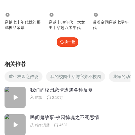
23.95万
3040
79.89万
穿越七十年代我的那
穿越丨80年代丨大女
带着空间穿越七零年
些极品亲戚
主丨穿越八零年代
代
换一批
相关推荐
重生校园之传说
我的校园生活与它并不校园
我家的动物
我们的校园恋情遭遇各种反复
吭爹
2.10万
民间鬼故事-校园惊魂之不死恋情
维华演播
4681