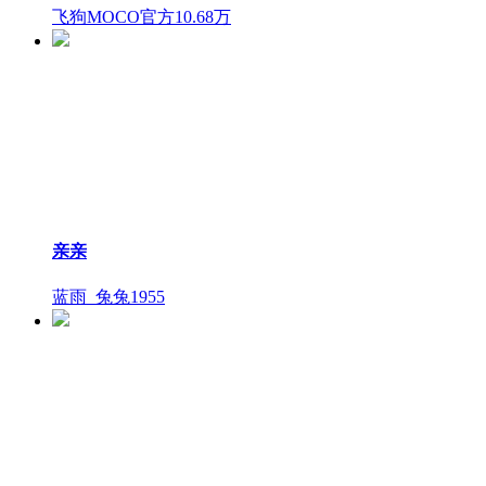
飞狗MOCO官方
10.68万
亲亲
蓝雨_兔兔
1955