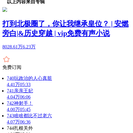
以上内容来自专辑
打到北极圈了，你让我继承皇位？ | 安燃
旁白|&历史穿越 | vip免费有声小说
8028.61万
6.23万
免费订阅
740玩政治的人心真脏
4.41万
05:33
741亲亲王妃
4.04万
06:06
742神射手！
4.00万
05:45
743啥啥都比不过老六
4.07万
06:36
744扎根关外