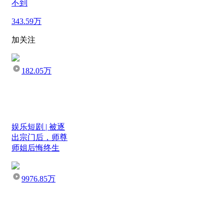
不到
343.59万
加关注
182.05万
娱乐短剧 | 被逐
出宗门后，师尊
师姐后悔终生
9976.85万