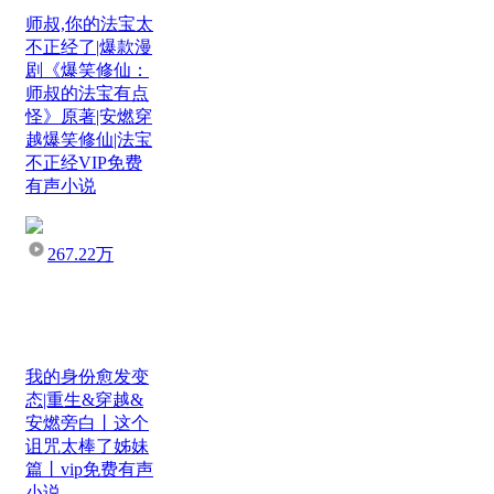
师叔,你的法宝太
不正经了|爆款漫
剧《爆笑修仙：
师叔的法宝有点
怪》原著|安燃穿
越爆笑修仙|法宝
不正经VIP免费
有声小说
267.22万
我的身份愈发变
态|重生&穿越&
安燃旁白丨这个
诅咒太棒了姊妹
篇丨vip免费有声
小说