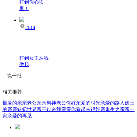
打到你心坎
里！
2614
打到女主从我
做起
换一批
相关推荐
最爱的亲亲老公
亲亲男神老公
你好亲爱的时光
亲爱的路人
妖王
的亲亲妖妃
世界亲子
过来我亲亲
你看起来很好亲
重生之亲亲一
家
亲爱的再见