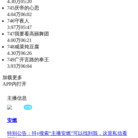
4.30万
05:20
745庆帝的心思
4.04万
06:02
746守夜人
3.97万
05:47
747我要看高丽舞团
4.00万
06:21
748咸菜炖豆腐
4.30万
06:26
749广开言路的奉王
3.93万
06:04
加载更多
APP内打开
主播信息
安燃
特别公告：抖y搜索“主播安燃”可以找到我，这里私信看