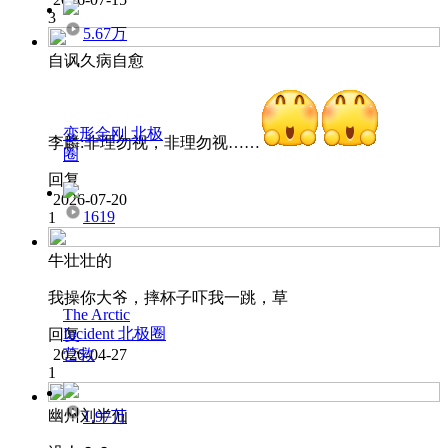
3
5.67万
自讽久病自愈
变形金刚 北极
李麟:非理勿视，非理勿视……
圈
回复
2026-07-20
1619
1
牛壮壮的
我操你大爷，摔杯子吓我一跳，草
The Arctic
Incident 北极圈
回复
2026-04-27
营救
1
幽州刘半仙
1.97万