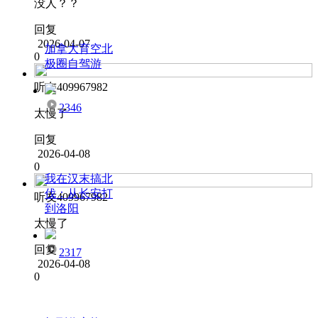
没人？？
回复
2026-04-07
加拿大育空北
0
极圈自驾游
听友409967982
2346
太慢了
回复
2026-04-08
0
我在汉末搞北
伐：从长安打
听友409967982
到洛阳
太慢了
回复
2317
2026-04-08
0