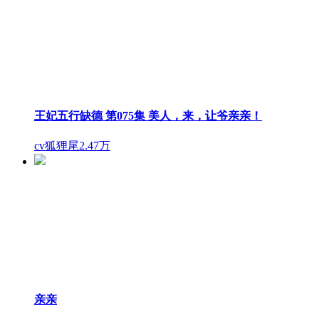
王妃五行缺德 第075集 美人，来，让爷亲亲！
cv狐狸尾
2.47万
亲亲