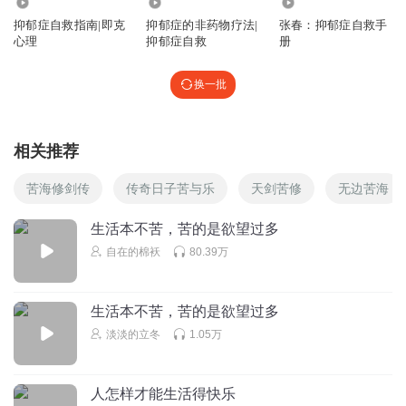
601
2.17万
15.78万
抑郁症自救指南|即克
抑郁症的非药物疗法|
张春：抑郁症自救手
心理
抑郁症自救
册
换一批
相关推荐
苦海修剑传
传奇日子苦与乐
天剑苦修
无边苦海
生活本不苦，苦的是欲望过多
自在的棉袄
80.39万
生活本不苦，苦的是欲望过多
淡淡的立冬
1.05万
人怎样才能生活得快乐