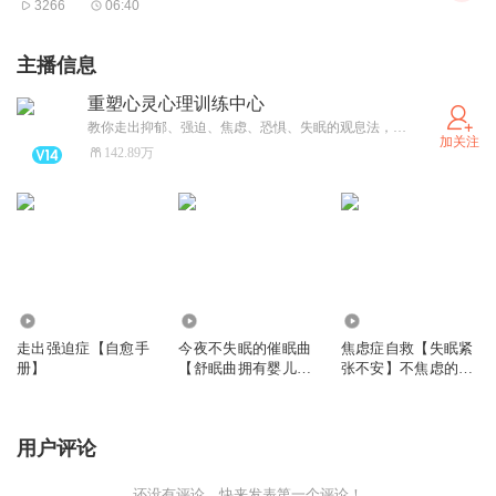
3266
06:40
主播信息
重塑心灵心理训练中心
教你走出抑郁、强迫、焦虑、恐惧、失眠的观息法，教你一句话治好强迫症的亦止法。公众账号：重塑心灵心理训练中心
加关注
142.89万
698.07万
1.53亿
1586.42万
走出强迫症【自愈手
今夜不失眠的催眠曲
焦虑症自救【失眠紧
册】
【舒眠曲拥有婴儿睡
张不安】不焦虑的活
眠】安眠到天亮（睡
法（放松入睡）
前助眠放松入睡）
用户评论
还没有评论，快来发表第一个评论！