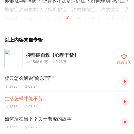
抑郁症=精神病？
心情不好就是抑郁症？如何辨别抑郁症？
抑郁症如何自救？了解抑郁症，治愈抑郁症。你的情绪，我
来解决，教你摆脱抑郁症的自我疗愈治疗方法，走出心理阴
霾。
以上内容来自专辑
观息5分钟=放松一整天
抑郁症自救【心理干货】
李宏夫老师，新书《情绪自救》，让你全面蜕变！
1566.81万
9.76万
免费订阅
你的情绪，我来解决~
虚云怎么解说“偷东西”？
教你摆脱抑郁症的自我疗愈治疗方法，走出心理阴霾，摆脱
1735
03:24
抑郁困扰，迎接全新的自己。
生活怎样才能不苦
1678
03:54
如何活在当下？关于老虎的故事
1555
04:07