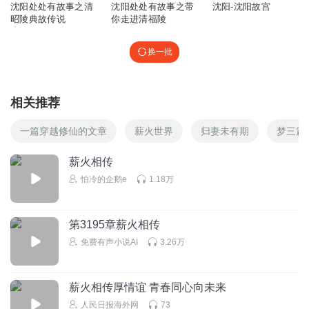
沈阳处处有故事之清
沈阳处处有故事之带
沈阳-沈阳故宫
昭陵典故传说
你走进清福陵
换一批
相关推荐
一篇穿越修仙的文章
薪火世界
归妻未有期
梦三篇
薪火相传
怕冷的企鹅e
1.18万
第3195章薪火相传
免费有声小说AI
3.26万
薪火相传厚情谊 青春同心向未来
人民日报海外网
73