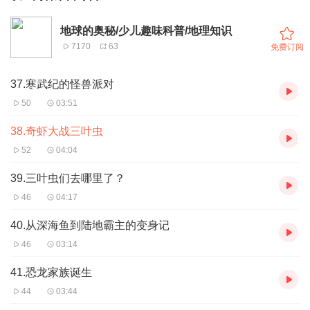
地球的奥秘/少儿趣味科普/地理知识
7170
63
免费订阅
37.寒武纪的怪兽派对
50
03:51
38.奇虾大战三叶虫
52
04:04
39.三叶虫们去哪里了？
46
04:17
40.从深海鱼到陆地霸主的变身记
46
03:14
41.恐龙家族诞生
44
03:44