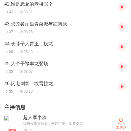
42.谁是恐龙的老祖宗？
42
03:31
43.恐龙餐厅里青菜派与红肉派
37
03:16
44.长脖子大胃王，板龙
38
03:49
45.大个子禄丰龙登场
38
03:07
46.闪电刺客—埃雷拉龙
35
03:10
主播信息
超人摩小杰
优秀收听贡献者，爱好广泛，欢迎交流
加关注
5712