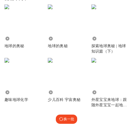
62.49万
7.86万
3.00万
地球的奥秘
地球的奥秘
探索地球奥秘 | 地球
知识篇（下）
5258
9071
118.64万
趣味地球化学
少儿百科 宇宙奥秘
外星宝宝来地球：跟
随外星宝宝一起地球
历险，探索奥秘
换一批