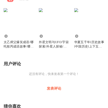
1468
9.84万
3596
太乙师父爆笑成语/哪
外星文明与UFO/宇宙
华夏五千年l历史故事
吒敖丙成语故事/哪吒
探索/外星人探秘/解
l中国历史l上下五千
敖丙故事
密飞碟
年
用户评论
还没有评论，快来发表第一个评论！
发表评论
猜你喜欢