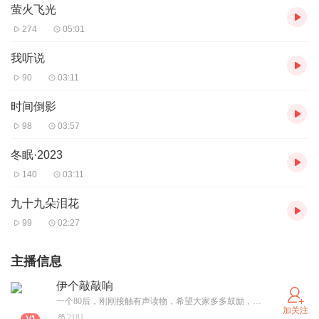
萤火飞光
274
05:01
我听说
90
03:11
时间倒影
98
03:57
冬眠·2023
140
03:11
九十九朵泪花
99
02:27
主播信息
伊个敲敲响
一个80后，刚刚接触有声读物，希望大家多多鼓励，多多支持，多提建议，共同进步，谢谢
加关注
2181