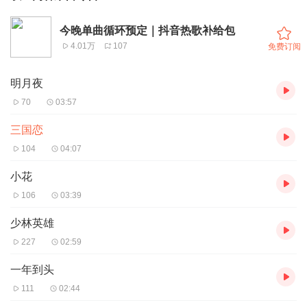
今晚单曲循环预定｜抖音热歌补给包
4.01万
107
免费订阅
明月夜
70
03:57
三国恋
104
04:07
小花
106
03:39
少林英雄
227
02:59
一年到头
111
02:44