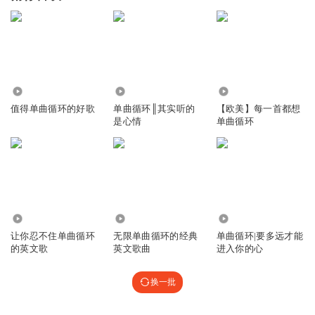
7810
4.31万
2514
值得单曲循环的好歌
单曲循环║其实听的
【欧美】每一首都想
是心情
单曲循环
2.05万
7.06万
1133
让你忍不住单曲循环
无限单曲循环的经典
单曲循环|要多远才能
的英文歌
英文歌曲
进入你的心
换一批