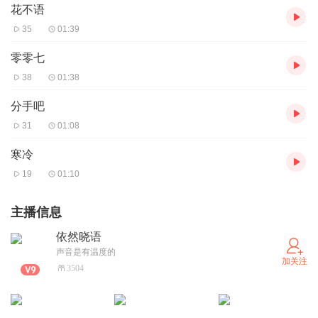
花不语
35
01:39
零零七
38
01:38
分手吧
31
01:08
寒冷
19
01:10
主播信息
依然晓语
声音是有温度的
加关注
3504