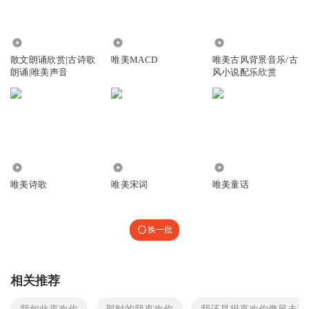
8.92万
7.06万
2.49万
散文朗诵欣赏|古诗歌
唯美MACD
唯美古风背景音乐/古
朗诵|唯美声音
风小说配乐欣赏
3.64万
498
1797
唯美诗歌
唯美宋词
唯美童话
换一批
相关推荐
我如此喜欢你
那时的我喜欢你
我还是很喜欢你像风走了