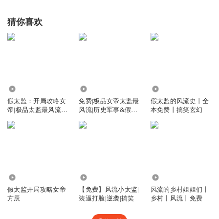
猜你喜欢
612.83万
56.32万
9.59万
假太监：开局攻略女
免费|极品女帝太监最
假太监的风流史丨全
帝|极品太监最风流|
风流|历史军事&假太
本免费丨搞笑玄幻
无敌逆袭爽文
监&风流
4291
29.55万
27.92万
假太监开局攻略女帝
【免费】风流小太监|
风流的乡村姐姐们丨
方辰
装逼打脸|逆袭|搞笑
乡村丨风流丨免费