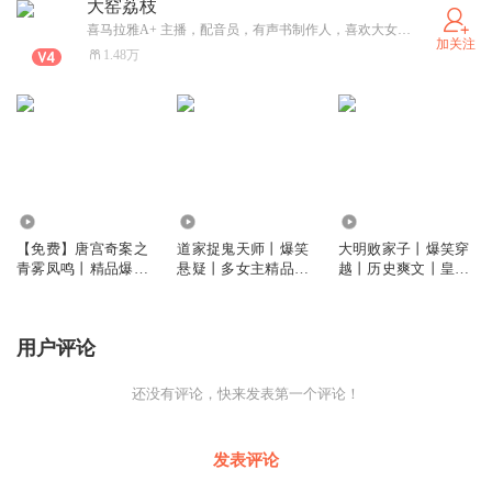
大窑荔枝
喜马拉雅A+ 主播，配音员，有声书制作人，喜欢大女主、重生穿越、逆袭人生、爆笑爽文的宝宝们一定不能错过大窑荔枝哟。
加关注
1.48万
2.11万
4.94万
3.43万
【免费】唐宫奇案之
道家捉鬼天师丨爆笑
大明败家子丨爆笑穿
青雾凤鸣丨精品爆笑
悬疑丨多女主精品剧
越丨历史爽文丨皇权
丨搞笑查案
丨主播会员版
霸业
用户评论
还没有评论，快来发表第一个评论！
发表评论