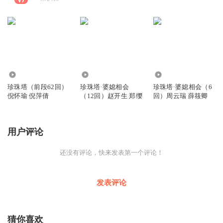
2133
500
192
珍珠塔（前段62回）
珍珠塔·婆媳相会
珍珠塔·婆媳相会（6
倪怀瑜 倪萍倩
（12回）赵开生 郑缨
回）周云瑞 薛筱卿
用户评论
还没有评论，快来发表第一个评论！
发表评论
猜你喜欢