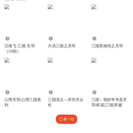
2778
2.62万
8624
汪雄飞·三国·关羽
大话三国之关羽
三国英雄传之关羽
（30回）
1.33万
8076
13.99万
心理关羽|心理三国系
三国演义—关羽关云
三国：我的爷爷是关
列
长
羽|权谋|三国|穿越
换一批