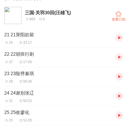
三国·关羽30回(汪雄飞)
965
0
免费订阅
21 21荥阳款留
25
33:17
22 22胡班行刺
37
17:06
23 23险劈秦琪
28
50:26
24 24谢别张辽
31
50:52
25 25收廖化
25
51:05