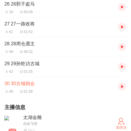
26 26郭子盗马
16
50:49
27 27一路收将
41
51:52
28 28周仓遇主
49
49:32
29 29孙乾访古城
42
51:35
30 30古城相会
49
51:38
主播信息
太湖金雕
自由飞翔
加关注
2413