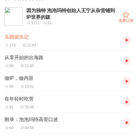
因为独特 泡泡玛特创始人王宁从杂货铺到
IP世界的跋
免费订阅
5772
31
乐园诞生记
170
22:43
从零开始的出海路
99
21:45
做IP，做内容
85
23:01
在年轻时吃苦
81
35:46
附录：泡泡玛特高管口述
68
00:05