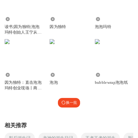
5.07万
8293
4.37万
读书|因为独特|泡泡
因为独特
泡泡玛特
玛特创始人王宁从杂
货铺到IP世
28.34万
1.43万
1906
因为独特：直击泡泡
泡泡
bubblewrap泡泡纸
玛特创业现场丨商业
记者李翔对谈创始人
王宁丨发现被投资人
换一批
错过的泡泡玛特
丨“详谈·商业现场”系
列
相关推荐
影后诞生记
龙神的诞生日记
王者王者的诞生
新诞