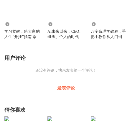
86
5584
3646
学习觉醒：给大家的
AI未来以来：CEO、
八字命理学教程：手
人生“开挂”指南 綦哲
组织、个人的时代红
把手教你从入门到精
达
利 李开复
通 陆致极
用户评论
还没有评论，快来发表第一个评论！
发表评论
猜你喜欢