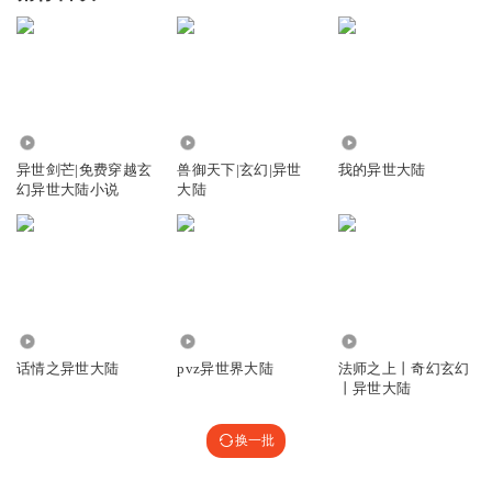
6994
32.77万
4.07万
异世剑芒|免费穿越玄
兽御天下|玄幻|异世
我的异世大陆
幻异世大陆小说
大陆
4430
139.93万
17.32万
话情之异世大陆
pvz异世界大陆
法师之上丨奇幻玄幻
丨异世大陆
换一批