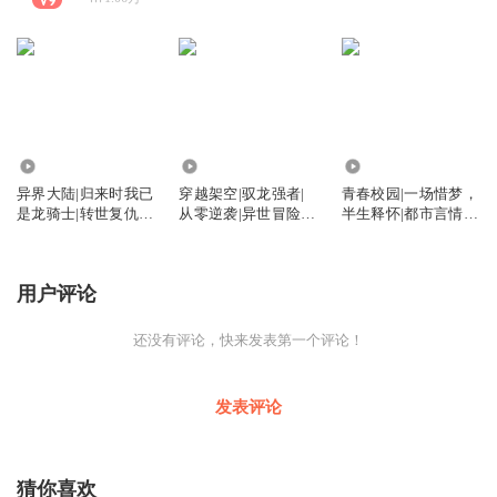
3417
8455
1.35万
异界大陆|归来时我已
穿越架空|驭龙强者|
青春校园|一场惜梦，
是龙骑士|转世复仇|
从零逆袭|异世冒险|
半生释怀|都市言情|
逆袭爽文
凡人崛起
执念自愈
用户评论
还没有评论，快来发表第一个评论！
发表评论
猜你喜欢