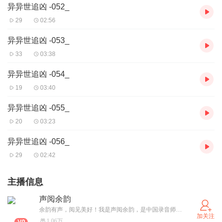
异异世追凶 -052_
29
02:56
异异世追凶 -053_
33
03:38
异异世追凶 -054_
19
03:40
异异世追凶 -055_
20
03:23
异异世追凶 -056_
29
02:42
主播信息
声阅余韵
余韵有声，阅见美好！我是声阅余韵，是中国录音师协会专业能力认证主播，入驻喜马拉雅A +有声，愿我的声音成为你忙绿时光里的一抹清韵，爱美食和旅游，谢谢！
加关注
1.06万