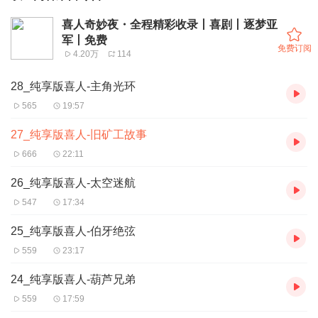
喜人奇妙夜・全程精彩收录丨喜剧丨逐梦亚
军丨免费
免费订阅
4.20万
114
28_纯享版喜人-主角光环
565
19:57
27_纯享版喜人-旧矿工故事
666
22:11
26_纯享版喜人-太空迷航
547
17:34
25_纯享版喜人-伯牙绝弦
559
23:17
24_纯享版喜人-葫芦兄弟
559
17:59