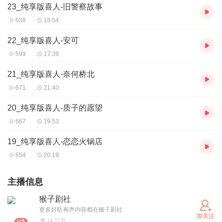
23_纯享版喜人-旧警察故事
638
18:54
22_纯享版喜人-安可
599
17:39
21_纯享版喜人-奈何桥北
671
21:40
20_纯享版喜人-质子的愿望
667
19:53
19_纯享版喜人-恋恋火锅店
554
20:19
主播信息
猴子剧社
更多好听有声内容都在猴子剧社
加关注
24.71万