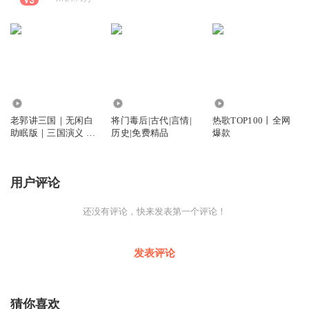
950.02万
6.33万
217.90万
老郭讲三国｜无闲白
将门毒后|古代|言情|
热歌TOP100丨全网
助眠版｜三国演义 |
历史|免费精品
爆款
经典单口
用户评论
还没有评论，快来发表第一个评论！
发表评论
猜你喜欢