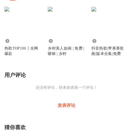
76.51万
7.68万
12.73万
热歌TOP100丨全网
乡村美人如画 | 免费 |
抖音热歌|苹果香歌
爆款
暧昧 | 乡村
曲|版本合集|免费
用户评论
还没有评论，快来发表第一个评论！
发表评论
猜你喜欢