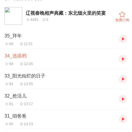
辽视春晚相声典藏：东北烟火里的笑宴
4491
5
免费订阅
35_拜年
69
11:51
34_选搭档
68
12:45
33_阳光灿烂的日子
92
13:55
32_抢活儿
81
13:17
31_咱爸爸
65
14:23