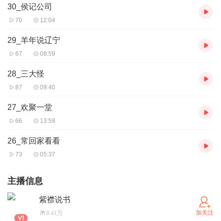
30_侯记公司
70
12:04
29_羊年说辽宁
67
08:59
28_三大怪
87
09:40
27_欢聚一堂
66
13:59
26_常回家看看
73
05:37
主播信息
紫襟说书
加关注
8.41万