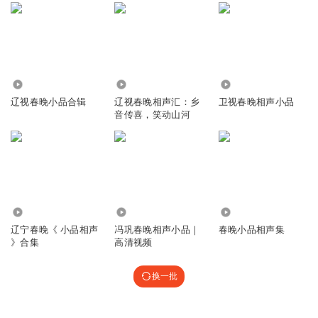
10.57万
2491
127.64万
辽视春晚小品合辑
辽视春晚相声汇：乡
卫视春晚相声小品
音传喜，笑动山河
442.22万
932.71万
1.58万
辽宁春晚《 小品相声
冯巩春晚相声小品｜
春晚小品相声集
》合集
高清视频
换一批