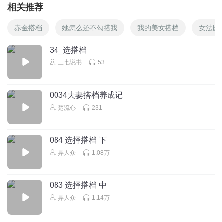
相关推荐
赤金搭档
她怎么还不勾搭我
我的美女搭档
女法医
34_选搭档
三七说书
53
0034夫妻搭档养成记
楚流心
231
084 选择搭档 下
异人众
1.08万
083 选择搭档 中
异人众
1.14万