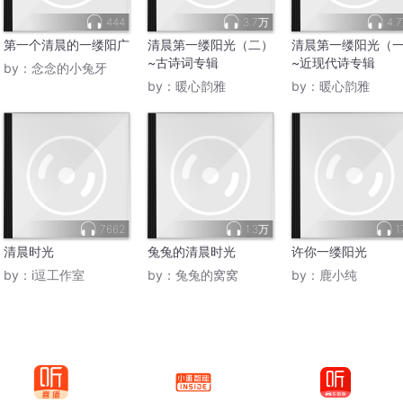
444
3.7万
4.
第一个清晨的一缕阳广
清晨第一缕阳光（二）
清晨第一缕阳光（
~古诗词专辑
~近现代诗专辑
by：
念念的小兔牙
by：
暖心韵雅
by：
暖心韵雅
7662
1.3万
1
清晨时光
兔兔的清晨时光
许你一缕阳光
by：
i逗工作室
by：
兔兔的窝窝
by：
鹿小纯