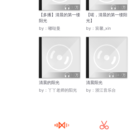
3.1万
3.3万
【多播】清晨的第一缕
【喏，清晨的第一缕阳
阳光
光】
by：
嘟哒曼
by：
宸馨_xin
1.2万
24.7万
清晨的阳光
清晨阳光
by：
丫丫老师的阳光
by：
浙江音乐台