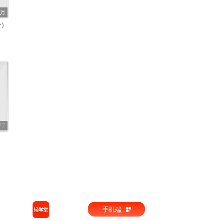
7万
一）
77
手机端