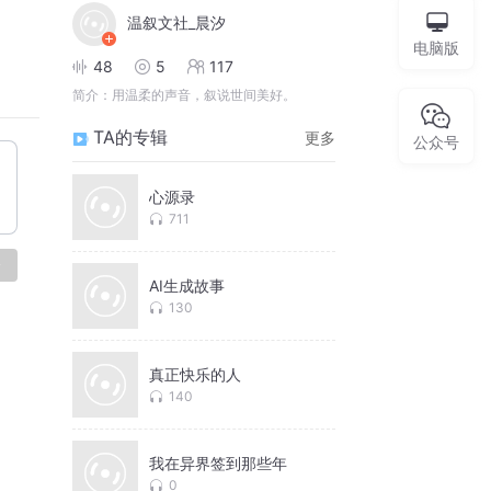
温叙文社_晨汐
电脑版
48
5
117
简介：
用温柔的声音，叙说世间美好。
TA的专辑
更多
公众号
心源录
711
论
AI生成故事
130
真正快乐的人
140
我在异界签到那些年
0