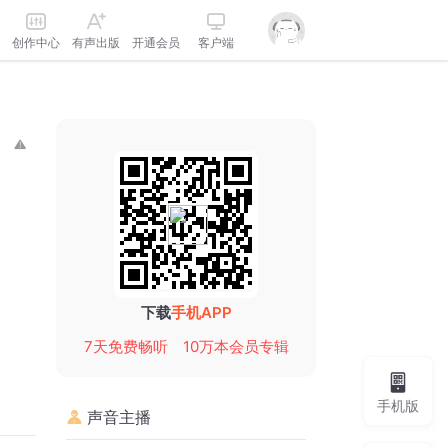
创作中心
有声出版
开通会员
客户端
下载
手机APP
7天免费畅听
10万本会员专辑
手机版
声音主播