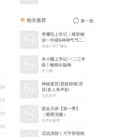
相关推荐
换一批
李哪吒上学记｜稀里糊
涂一年级&神神气气二年
级
东海小学广播站
米小圈上学记:一二三年
级 | 畅销出版物
米小圈
神秘复苏|悬疑惊悚|灵
04
异|多人有声剧
北冥有声
03
摸金天师【第一季】
03
（紫襟演播）
有声的紫襟
03
话说清朝丨大宇茶馆细