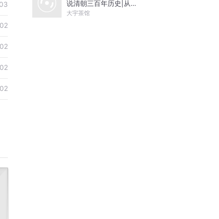
说清朝三百年历史|从努
03
尔哈赤到末代皇帝溥仪|
大宇茶馆
康熙雍正乾隆
02
02
02
02