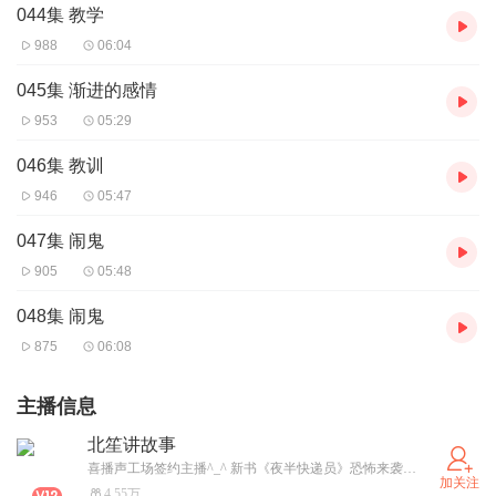
044集 教学
988
06:04
045集 渐进的感情
953
05:29
046集 教训
946
05:47
047集 闹鬼
905
05:48
048集 闹鬼
875
06:08
主播信息
北笙讲故事
喜播声工场签约主播^_^ 新书《夜半快递员》恐怖来袭 欢迎收听
加关注
4.55万