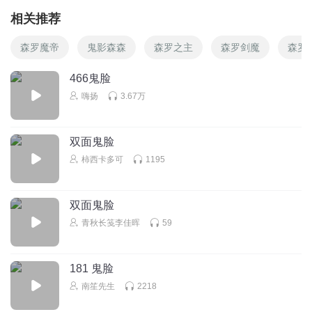
相关推荐
森罗魔帝
鬼影森森
森罗之主
森罗剑魔
森罗
466鬼脸
嗨扬
3.67万
双面鬼脸
柿西卡多可
1195
双面鬼脸
青秋长笺李佳晖
59
181 鬼脸
南笙先生
2218