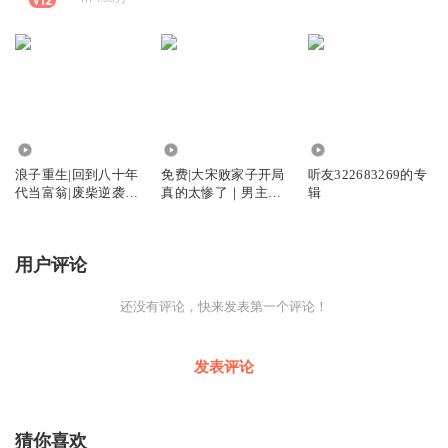
14.91万
92.76万
11.56万
浪子重生|回到八十年
免费|大宋败家子开局
听友322683269的专
代当富翁|废柴逆袭创
真的太惨了｜男主穿
辑
造商业帝国
越无厘头爆笑
用户评论
还没有评论，快来发表第一个评论！
发表评论
猜你喜欢