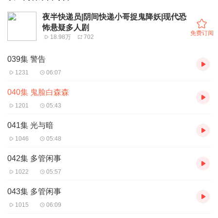
夜半快递员|阴间快递小哥捉鬼降妖|现代恐
怖悬疑多人剧
免费订阅
18.98万
702
039集 警告
1231
06:07
040集 鬼脸白森森
1201
05:43
041集 光与暗
1046
05:48
042集 多管闲事
1022
05:57
043集 多管闲事
1015
06:09