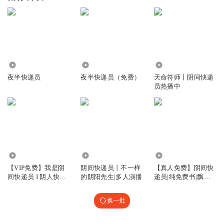
272.92万
72.44万
1425.31万
夜半快递员
夜半快递员（免费）
天命符师丨阴间快递
员热播中
42.50万
60.78万
1.55万
【VIP免费】我是阴
阴间快递员丨不一样
【真人免费】阴间快
间快递员 I 阴人快递|
的阴阳先生|多人演播
递员|纯免费书|飘剑
多人剧
演播|恐怖悬疑
换一批