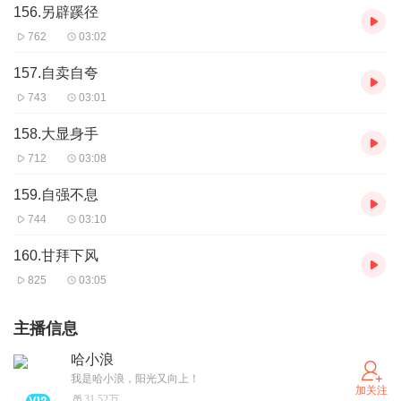
156.另辟蹊径
762
03:02
157.自卖自夸
743
03:01
158.大显身手
712
03:08
159.自强不息
744
03:10
160.甘拜下风
825
03:05
主播信息
哈小浪
我是哈小浪，阳光又向上！
加关注
31.52万