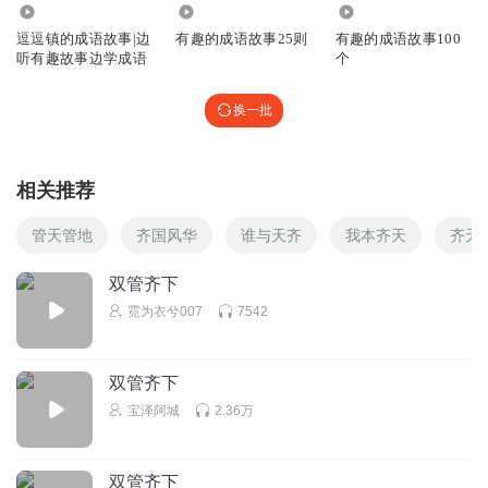
2097
4554
12.88万
逗逗镇的成语故事|边
有趣的成语故事25则
有趣的成语故事100
听有趣故事边学成语
个
换一批
相关推荐
管天管地
齐国风华
谁与天齐
我本齐天
齐天
双管齐下
霓为衣兮007
7542
双管齐下
宝泽阿城
2.36万
双管齐下