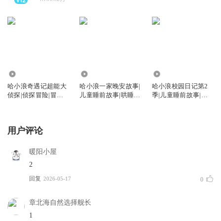
176.85万
198.60万
337.44万
哈小浪奇遇记超能大
哈小浪一家晚安故事|
哈小浪校园日记第2
侦探|侦探冒险|冒险
儿童睡前故事|哄睡故
季|儿童睡前故事|校
故事|爆笑
事
园故事
用户评论
暖阳小屋
2
回复
2026-05-17
0
章北海自然选择舰长
1