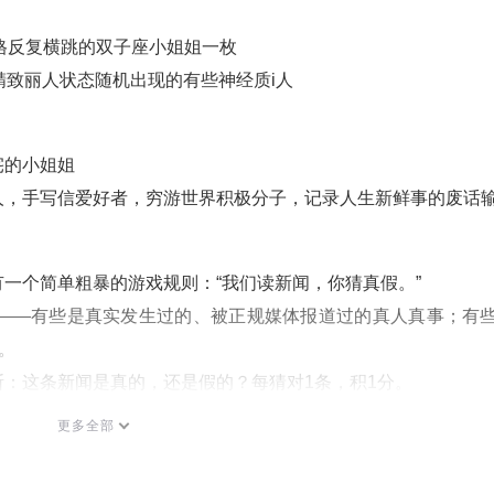
e人格反复横跳的双子座小姐姐一枚
精致丽人状态随机出现的有些神经质i人
宅的⼩姐姐
人，手写信爱好者，穷游世界积极分子，记录人生新鲜事的废话
一个简单粗暴的游戏规则：“我们读新闻，你猜真假。”
闻——有些是真实发生过的、被正规媒体报道过的真人真事；有
。
：这条新闻是真的，还是假的？每猜对1条，积1分。
你比事实更懂事实，建议直接去联合国上班。
更多全部
的人生信条是：先信一半，再看看。
之子」 ——恭喜你，你就是离谱新闻本人！下次我们编假新闻就以