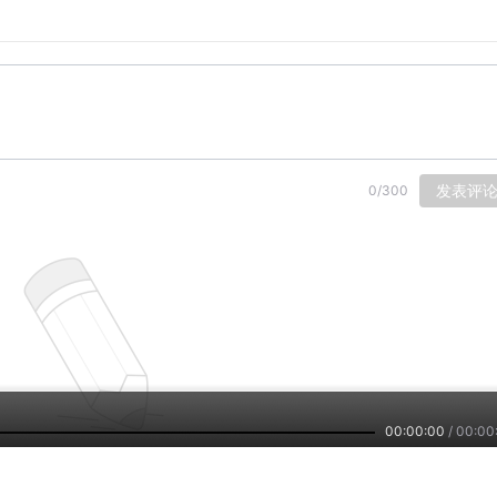
哪条新闻最让你怀疑人生，哪条假新闻骗过了你的火眼金睛。
落网》
0万元银砖》
发表评
0
/
300
结婚》
了找女儿养老》
人跳楼》
体亮起》
人入院》
愿改名》
钟自动亮灯》
00:00:00
/
00:00
家长大闹后，女医生自杀身亡！》
日本？》
有评论，下载
喜马拉雅
与主播互动