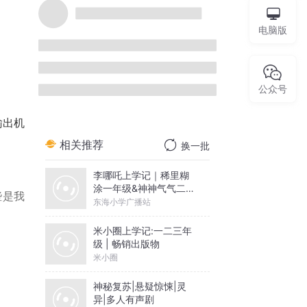
KiKi哎哟薇
电脑版
44
1
243
相关推荐
换一批
公众号
李哪吒上学记｜稀里糊
输出机
涂一年级&神神气气二年
级
东海小学广播站
米小圈上学记:一二三年
级 | 畅销出版物
些是我
米小圈
神秘复苏|悬疑惊悚|灵
异|多人有声剧
北冥有声
摸金天师【第一季】
（紫襟演播）
你为原