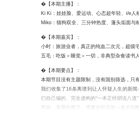
�【本期主播】：
Ki Ki：娃娃脸、爱运动、心态超年轻、i/
Miko：猫狗双全、三分钟热度、蓬头垢面与
�【本期嘉宾】：
⼩时：旅游业者，真正的纯⾎⼆次元，超级
五毛：吃饭＞睡觉＞一切，非典型杂食读书
�【本期要点】：
本期节目没有主题限制，没有国别筛选，只有
我们收集了16条离谱到让人怀疑人生的新
们自己编的、完全虚构的“一本正经胡说八道”
而你，亲爱的蜜子，需要在听完每一条后判断
11-16分 � 「新闻界人形测谎仪」 ——
5-10分 � 「半信半疑·摇摆人」 ——你
0-4分 �� 听完别忘了「离谱新闻天选