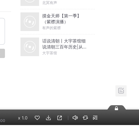
有声的紫襟
话说清朝丨大宇茶馆细
说清朝三百年历史|从努
尔哈赤到末代皇帝溥仪|
大宇茶馆
康熙雍正乾隆
论
x
1.0
:00