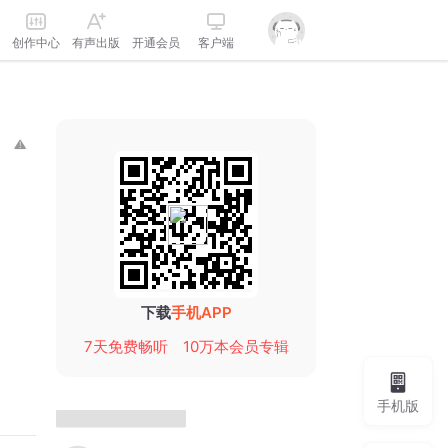
创作中心
有声出版
开通会员
客户端
下载
手机APP
7天免费畅听
10万本会员专辑
手机版
声音主播