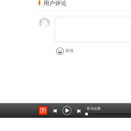
用户评论
型。
来评论区晒出你的得分and头衔，告诉我们
⏰【时间轴】：
02：15
 《孪生兄弟互换角色，行骗20年终
05：23
 《湖北男子花300元买椅子，收到4
表情
08：31
 《一男子被朋友骗进医院变性，强迫
11：00
 《卖掉房子和老伴旅行7年，钱花完
16：00
 《法国裸男半夜喂奶被误作鬼，11
20：01
 《市民网购静音拖鞋，触发声控灯集
23：07
 《火锅店误将燃料加入汤锅，致11
27：01
 《法国小镇因名字太长，居民集体请
29：19
 《大学生自制防赖床神器，赖床十分
喜马拉雅
33：21
 《男孩泳池里疑与医生碰撞被打，
38：40
 《人去韩国开会，尸体却“自己”漂回
暂时没